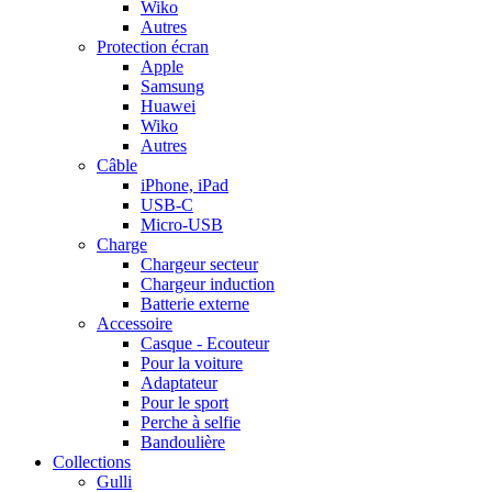
Wiko
Autres
Protection écran
Apple
Samsung
Huawei
Wiko
Autres
Câble
iPhone, iPad
USB-C
Micro-USB
Charge
Chargeur secteur
Chargeur induction
Batterie externe
Accessoire
Casque - Ecouteur
Pour la voiture
Adaptateur
Pour le sport
Perche à selfie
Bandoulière
Collections
Gulli