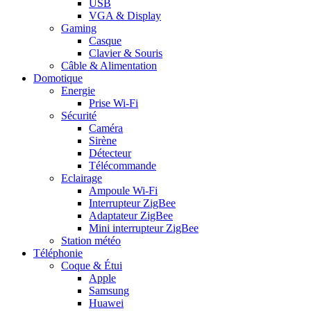
USB
VGA & Display
Gaming
Casque
Clavier & Souris
Câble & Alimentation
Domotique
Energie
Prise Wi-Fi
Sécurité
Caméra
Sirène
Détecteur
Télécommande
Eclairage
Ampoule Wi-Fi
Interrupteur ZigBee
Adaptateur ZigBee
Mini interrupteur ZigBee
Station météo
Téléphonie
Coque & Étui
Apple
Samsung
Huawei