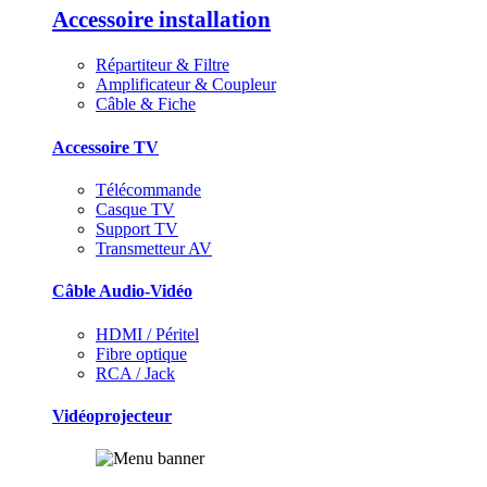
Accessoire installation
Répartiteur & Filtre
Amplificateur & Coupleur
Câble & Fiche
Accessoire TV
Télécommande
Casque TV
Support TV
Transmetteur AV
Câble Audio-Vidéo
HDMI / Péritel
Fibre optique
RCA / Jack
Vidéoprojecteur