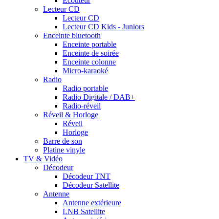
Ecouteur
Lecteur CD
Lecteur CD
Lecteur CD Kids - Juniors
Enceinte bluetooth
Enceinte portable
Enceinte de soirée
Enceinte colonne
Micro-karaoké
Radio
Radio portable
Radio Digitale / DAB+
Radio-réveil
Réveil & Horloge
Réveil
Horloge
Barre de son
Platine vinyle
TV & Vidéo
Décodeur
Décodeur TNT
Décodeur Satellite
Antenne
Antenne extérieure
LNB Satellite