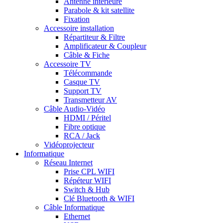
Antenne intérieure
Parabole & kit satellite
Fixation
Accessoire installation
Répartiteur & Filtre
Amplificateur & Coupleur
Câble & Fiche
Accessoire TV
Télécommande
Casque TV
Support TV
Transmetteur AV
Câble Audio-Vidéo
HDMI / Péritel
Fibre optique
RCA / Jack
Vidéoprojecteur
Informatique
Réseau Internet
Prise CPL WIFI
Répéteur WIFI
Switch & Hub
Clé Bluetooth & WIFI
Câble Informatique
Ethernet