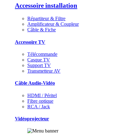
Accessoire installation
Répartiteur & Filtre
Amplificateur & Coupleur
Câble & Fiche
Accessoire TV
Télécommande
Casque TV
Support TV
Transmetteur AV
Câble Audio-Vidéo
HDMI / Péritel
Fibre optique
RCA / Jack
Vidéoprojecteur