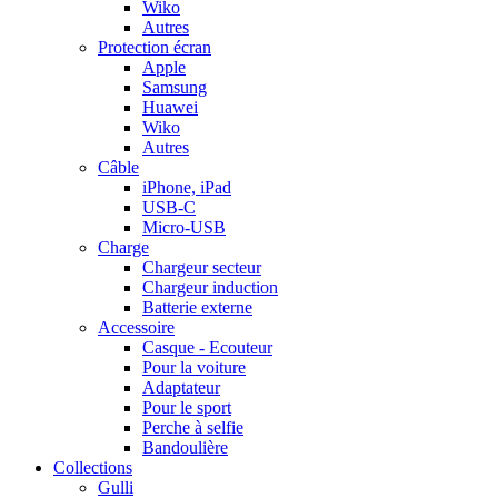
Wiko
Autres
Protection écran
Apple
Samsung
Huawei
Wiko
Autres
Câble
iPhone, iPad
USB-C
Micro-USB
Charge
Chargeur secteur
Chargeur induction
Batterie externe
Accessoire
Casque - Ecouteur
Pour la voiture
Adaptateur
Pour le sport
Perche à selfie
Bandoulière
Collections
Gulli