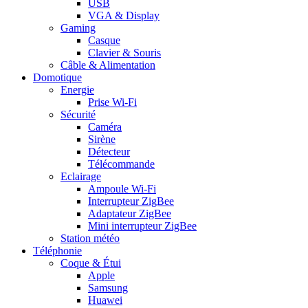
USB
VGA & Display
Gaming
Casque
Clavier & Souris
Câble & Alimentation
Domotique
Energie
Prise Wi-Fi
Sécurité
Caméra
Sirène
Détecteur
Télécommande
Eclairage
Ampoule Wi-Fi
Interrupteur ZigBee
Adaptateur ZigBee
Mini interrupteur ZigBee
Station météo
Téléphonie
Coque & Étui
Apple
Samsung
Huawei