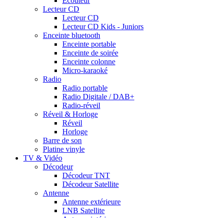
Ecouteur
Lecteur CD
Lecteur CD
Lecteur CD Kids - Juniors
Enceinte bluetooth
Enceinte portable
Enceinte de soirée
Enceinte colonne
Micro-karaoké
Radio
Radio portable
Radio Digitale / DAB+
Radio-réveil
Réveil & Horloge
Réveil
Horloge
Barre de son
Platine vinyle
TV & Vidéo
Décodeur
Décodeur TNT
Décodeur Satellite
Antenne
Antenne extérieure
LNB Satellite