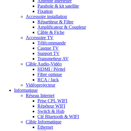
Antenne intérieure
Parabole & kit satellite
Fixation
Accessoire installation
Répartiteur & Filtre
Amplificateur & Coupleur
Câble & Fiche
Accessoire TV
Télécommande
Casque TV
Support TV
Transmetteur AV
Câble Audio-Vidéo
HDMI / Péritel
Fibre optique
RCA / Jack
Vidéoprojecteur
Informatique
Réseau Internet
Prise CPL WIFI
Répéteur WIFI
Switch & Hub
Clé Bluetooth & WIFI
Câble Informatique
Ethernet