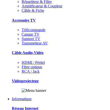
Répartiteur & Filtre
Amplificateur & Coupleur
Câble & Fiche
Accessoire TV
Télécommande
Casque TV
Support TV
Transmetteur AV
Câble Audio-Vidéo
HDMI / Péritel
Fibre optique
RCA / Jack
Vidéoprojecteur
Informatique
Réseau Internet