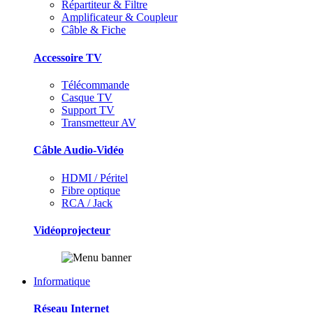
Répartiteur & Filtre
Amplificateur & Coupleur
Câble & Fiche
Accessoire TV
Télécommande
Casque TV
Support TV
Transmetteur AV
Câble Audio-Vidéo
HDMI / Péritel
Fibre optique
RCA / Jack
Vidéoprojecteur
Informatique
Réseau Internet