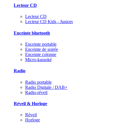
Lecteur CD
Lecteur CD
Lecteur CD Kids - Juniors
Enceinte bluetooth
Enceinte portable
Enceinte de soirée
Enceinte colonne
Micro-karaoké
Radio
Radio portable
Radio Digitale / DAB+
Radio-réveil
Réveil & Horloge
Réveil
Horloge