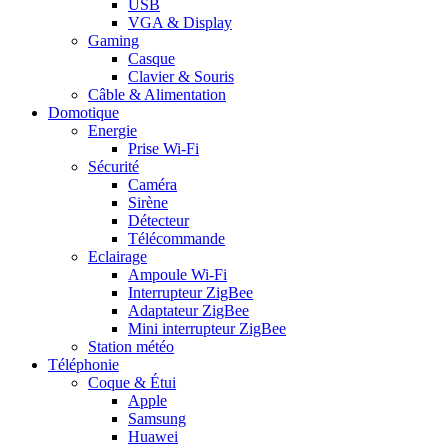
USB
VGA & Display
Gaming
Casque
Clavier & Souris
Câble & Alimentation
Domotique
Energie
Prise Wi-Fi
Sécurité
Caméra
Sirène
Détecteur
Télécommande
Eclairage
Ampoule Wi-Fi
Interrupteur ZigBee
Adaptateur ZigBee
Mini interrupteur ZigBee
Station météo
Téléphonie
Coque & Étui
Apple
Samsung
Huawei