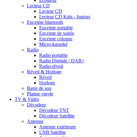
Ecouteur
Lecteur CD
Lecteur CD
Lecteur CD Kids - Juniors
Enceinte bluetooth
Enceinte portable
Enceinte de soirée
Enceinte colonne
Micro-karaoké
Radio
Radio portable
Radio Digitale / DAB+
Radio-réveil
Réveil & Horloge
Réveil
Horloge
Barre de son
Platine vinyle
TV & Vidéo
Décodeur
Décodeur TNT
Décodeur Satellite
Antenne
Antenne extérieure
LNB Satellite