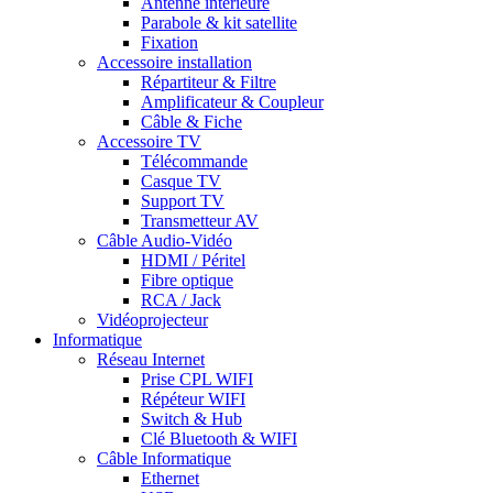
Antenne intérieure
Parabole & kit satellite
Fixation
Accessoire installation
Répartiteur & Filtre
Amplificateur & Coupleur
Câble & Fiche
Accessoire TV
Télécommande
Casque TV
Support TV
Transmetteur AV
Câble Audio-Vidéo
HDMI / Péritel
Fibre optique
RCA / Jack
Vidéoprojecteur
Informatique
Réseau Internet
Prise CPL WIFI
Répéteur WIFI
Switch & Hub
Clé Bluetooth & WIFI
Câble Informatique
Ethernet