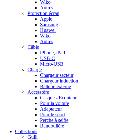
Wiko
Autres
Protection écran
Apple
Samsung
Huawei
Wiko
Autres
Câble
iPhone, iPad
USB-C
Micro-USB
Charge
Chargeur secteur
Chargeur induction
Batterie externe
Accessoire
Casque - Ecouteur
Pour la voiture
Adaptateur
Pour le sport
Perche à selfie
Bandoulière
Collections
Gulli