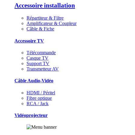
Accessoire installation
Répartiteur & Filtre
Amplificateur & Coupleur
Câble & Fiche
Accessoire TV
Télécommande
Casque TV
Support TV
Transmetteur AV
Câble Audio-Vidéo
HDMI / Péritel
Fibre optique
RCA / Jack
Vidéoprojecteur