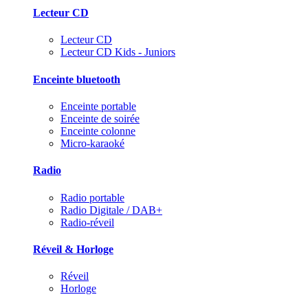
Lecteur CD
Lecteur CD
Lecteur CD Kids - Juniors
Enceinte bluetooth
Enceinte portable
Enceinte de soirée
Enceinte colonne
Micro-karaoké
Radio
Radio portable
Radio Digitale / DAB+
Radio-réveil
Réveil & Horloge
Réveil
Horloge