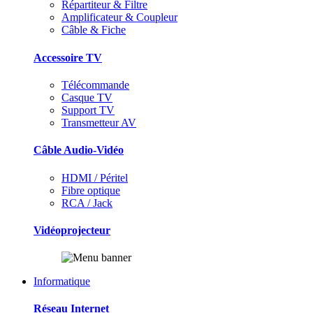
Répartiteur & Filtre
Amplificateur & Coupleur
Câble & Fiche
Accessoire TV
Télécommande
Casque TV
Support TV
Transmetteur AV
Câble Audio-Vidéo
HDMI / Péritel
Fibre optique
RCA / Jack
Vidéoprojecteur
Informatique
Réseau Internet