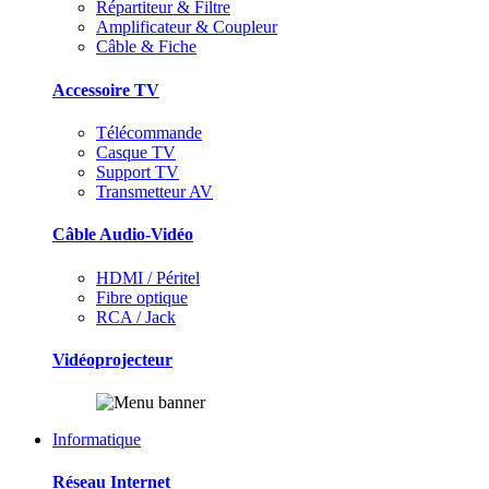
Répartiteur & Filtre
Amplificateur & Coupleur
Câble & Fiche
Accessoire TV
Télécommande
Casque TV
Support TV
Transmetteur AV
Câble Audio-Vidéo
HDMI / Péritel
Fibre optique
RCA / Jack
Vidéoprojecteur
Informatique
Réseau Internet