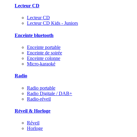
Lecteur CD
Lecteur CD
Lecteur CD Kids - Juniors
Enceinte bluetooth
Enceinte portable
Enceinte de soirée
Enceinte colonne
Micro-karaoké
Radio
Radio portable
Radio Digitale / DAB+
Radio-réveil
Réveil & Horloge
Réveil
Horloge