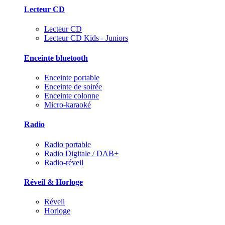
Lecteur CD
Lecteur CD
Lecteur CD Kids - Juniors
Enceinte bluetooth
Enceinte portable
Enceinte de soirée
Enceinte colonne
Micro-karaoké
Radio
Radio portable
Radio Digitale / DAB+
Radio-réveil
Réveil & Horloge
Réveil
Horloge