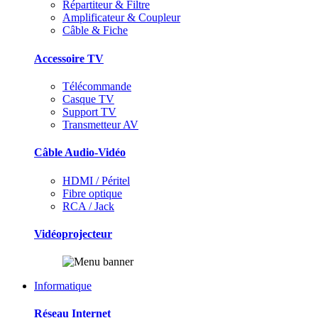
Répartiteur & Filtre
Amplificateur & Coupleur
Câble & Fiche
Accessoire TV
Télécommande
Casque TV
Support TV
Transmetteur AV
Câble Audio-Vidéo
HDMI / Péritel
Fibre optique
RCA / Jack
Vidéoprojecteur
Informatique
Réseau Internet