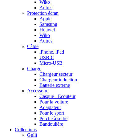
Wiko
Autres
Protection écran
Apple
Samsung
Huawei
Wiko
Autres
Câble
iPhone, iPad
USB-C
Micro-USB
Charge
Chargeur secteur
Chargeur induction
Batterie externe
Accessoire
Casque - Ecouteur
Pour la voiture
Adaptateur
Pour le sport
Perche à selfie
Bandoulière
Collections
Gulli