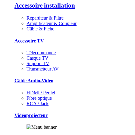
Accessoire installation
Répartiteur & Filtre
Amplificateur & Coupleur
Câble & Fiche
Accessoire TV
Télécommande
Casque TV
Support TV
Transmetteur AV
Câble Audio-Vidéo
HDMI / Péritel
Fibre optique
RCA / Jack
Vidéoprojecteur