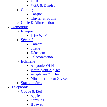
USB
VGA & Display
Gaming
Casque
Clavier & Souris
Câble & Alimentation
Domotique
Energie
Prise Wi-Fi
Sécurité
Caméra
Sirène
Détecteur
Télécommande
Eclairage
Ampoule Wi-Fi
Interrupteur ZigBee
Adaptateur ZigBee
Mini interrupteur ZigBee
Station météo
Téléphonie
Coque & Étui
Apple
Samsung
Huawei