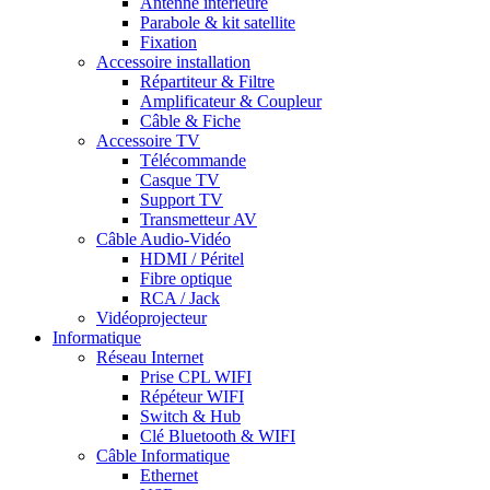
Antenne intérieure
Parabole & kit satellite
Fixation
Accessoire installation
Répartiteur & Filtre
Amplificateur & Coupleur
Câble & Fiche
Accessoire TV
Télécommande
Casque TV
Support TV
Transmetteur AV
Câble Audio-Vidéo
HDMI / Péritel
Fibre optique
RCA / Jack
Vidéoprojecteur
Informatique
Réseau Internet
Prise CPL WIFI
Répéteur WIFI
Switch & Hub
Clé Bluetooth & WIFI
Câble Informatique
Ethernet