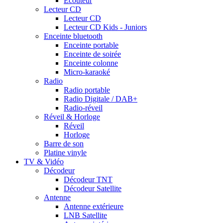
Ecouteur
Lecteur CD
Lecteur CD
Lecteur CD Kids - Juniors
Enceinte bluetooth
Enceinte portable
Enceinte de soirée
Enceinte colonne
Micro-karaoké
Radio
Radio portable
Radio Digitale / DAB+
Radio-réveil
Réveil & Horloge
Réveil
Horloge
Barre de son
Platine vinyle
TV & Vidéo
Décodeur
Décodeur TNT
Décodeur Satellite
Antenne
Antenne extérieure
LNB Satellite