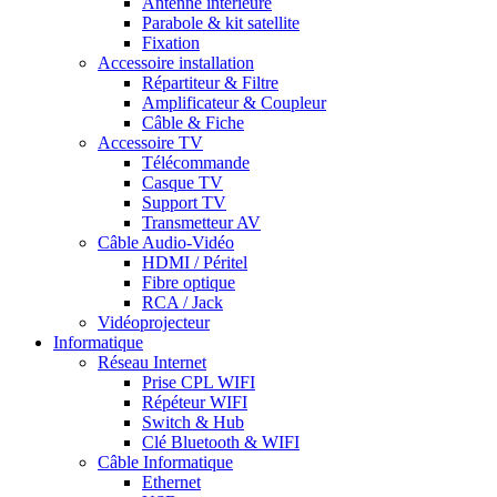
Antenne intérieure
Parabole & kit satellite
Fixation
Accessoire installation
Répartiteur & Filtre
Amplificateur & Coupleur
Câble & Fiche
Accessoire TV
Télécommande
Casque TV
Support TV
Transmetteur AV
Câble Audio-Vidéo
HDMI / Péritel
Fibre optique
RCA / Jack
Vidéoprojecteur
Informatique
Réseau Internet
Prise CPL WIFI
Répéteur WIFI
Switch & Hub
Clé Bluetooth & WIFI
Câble Informatique
Ethernet