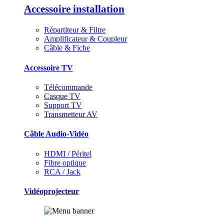
Accessoire installation
Répartiteur & Filtre
Amplificateur & Coupleur
Câble & Fiche
Accessoire TV
Télécommande
Casque TV
Support TV
Transmetteur AV
Câble Audio-Vidéo
HDMI / Péritel
Fibre optique
RCA / Jack
Vidéoprojecteur