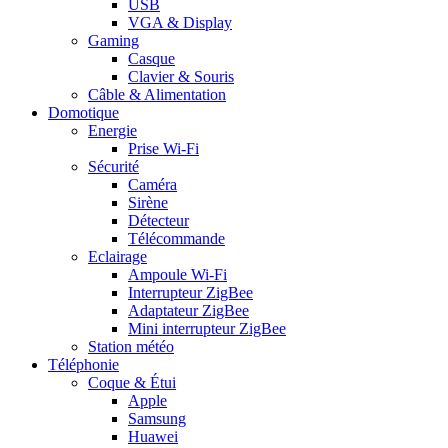
USB
VGA & Display
Gaming
Casque
Clavier & Souris
Câble & Alimentation
Domotique
Energie
Prise Wi-Fi
Sécurité
Caméra
Sirène
Détecteur
Télécommande
Eclairage
Ampoule Wi-Fi
Interrupteur ZigBee
Adaptateur ZigBee
Mini interrupteur ZigBee
Station météo
Téléphonie
Coque & Étui
Apple
Samsung
Huawei