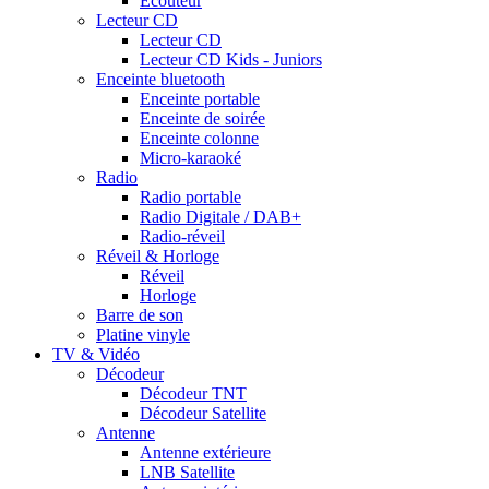
Ecouteur
Lecteur CD
Lecteur CD
Lecteur CD Kids - Juniors
Enceinte bluetooth
Enceinte portable
Enceinte de soirée
Enceinte colonne
Micro-karaoké
Radio
Radio portable
Radio Digitale / DAB+
Radio-réveil
Réveil & Horloge
Réveil
Horloge
Barre de son
Platine vinyle
TV & Vidéo
Décodeur
Décodeur TNT
Décodeur Satellite
Antenne
Antenne extérieure
LNB Satellite