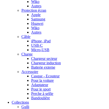
Wiko
Autres
Protection écran
Apple
Samsung
Huawei
Wiko
Autres
Câble
iPhone, iPad
USB-C
Micro-USB
Charge
Chargeur secteur
Chargeur induction
Batterie externe
Accessoire
Casque - Ecouteur
Pour la voiture
Adaptateur
Pour le sport
Perche à selfie
Bandoulière
Collections
Gulli