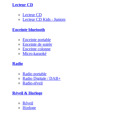
Lecteur CD
Lecteur CD
Lecteur CD Kids - Juniors
Enceinte bluetooth
Enceinte portable
Enceinte de soirée
Enceinte colonne
Micro-karaoké
Radio
Radio portable
Radio Digitale / DAB+
Radio-réveil
Réveil & Horloge
Réveil
Horloge