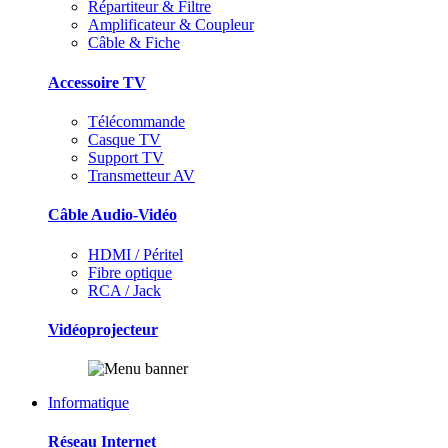
Répartiteur & Filtre
Amplificateur & Coupleur
Câble & Fiche
Accessoire TV
Télécommande
Casque TV
Support TV
Transmetteur AV
Câble Audio-Vidéo
HDMI / Péritel
Fibre optique
RCA / Jack
Vidéoprojecteur
Informatique
Réseau Internet