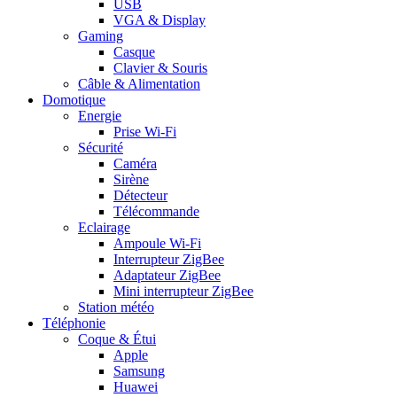
USB
VGA & Display
Gaming
Casque
Clavier & Souris
Câble & Alimentation
Domotique
Energie
Prise Wi-Fi
Sécurité
Caméra
Sirène
Détecteur
Télécommande
Eclairage
Ampoule Wi-Fi
Interrupteur ZigBee
Adaptateur ZigBee
Mini interrupteur ZigBee
Station météo
Téléphonie
Coque & Étui
Apple
Samsung
Huawei