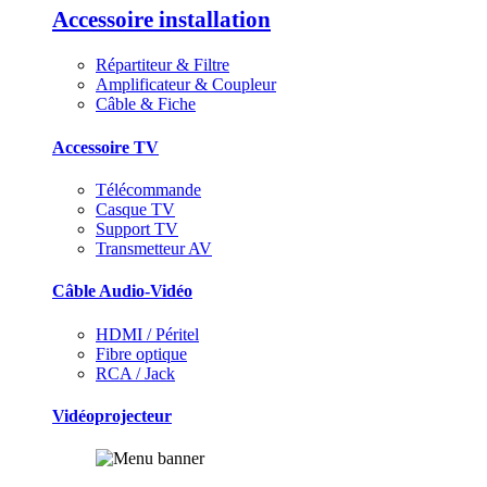
Accessoire installation
Répartiteur & Filtre
Amplificateur & Coupleur
Câble & Fiche
Accessoire TV
Télécommande
Casque TV
Support TV
Transmetteur AV
Câble Audio-Vidéo
HDMI / Péritel
Fibre optique
RCA / Jack
Vidéoprojecteur