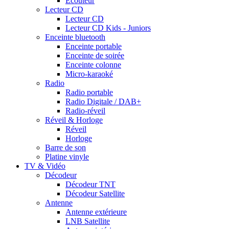
Ecouteur
Lecteur CD
Lecteur CD
Lecteur CD Kids - Juniors
Enceinte bluetooth
Enceinte portable
Enceinte de soirée
Enceinte colonne
Micro-karaoké
Radio
Radio portable
Radio Digitale / DAB+
Radio-réveil
Réveil & Horloge
Réveil
Horloge
Barre de son
Platine vinyle
TV & Vidéo
Décodeur
Décodeur TNT
Décodeur Satellite
Antenne
Antenne extérieure
LNB Satellite