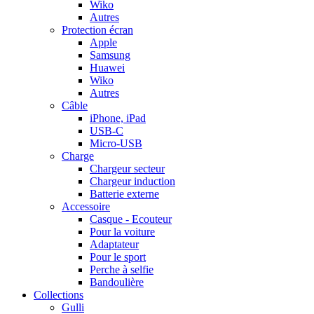
Wiko
Autres
Protection écran
Apple
Samsung
Huawei
Wiko
Autres
Câble
iPhone, iPad
USB-C
Micro-USB
Charge
Chargeur secteur
Chargeur induction
Batterie externe
Accessoire
Casque - Ecouteur
Pour la voiture
Adaptateur
Pour le sport
Perche à selfie
Bandoulière
Collections
Gulli