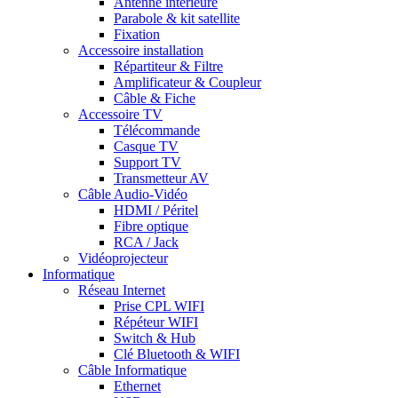
Antenne intérieure
Parabole & kit satellite
Fixation
Accessoire installation
Répartiteur & Filtre
Amplificateur & Coupleur
Câble & Fiche
Accessoire TV
Télécommande
Casque TV
Support TV
Transmetteur AV
Câble Audio-Vidéo
HDMI / Péritel
Fibre optique
RCA / Jack
Vidéoprojecteur
Informatique
Réseau Internet
Prise CPL WIFI
Répéteur WIFI
Switch & Hub
Clé Bluetooth & WIFI
Câble Informatique
Ethernet