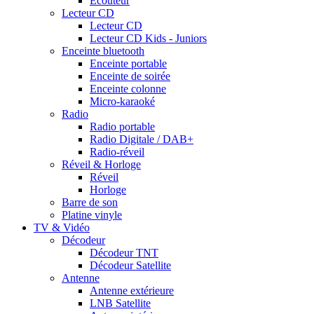
Ecouteur
Lecteur CD
Lecteur CD
Lecteur CD Kids - Juniors
Enceinte bluetooth
Enceinte portable
Enceinte de soirée
Enceinte colonne
Micro-karaoké
Radio
Radio portable
Radio Digitale / DAB+
Radio-réveil
Réveil & Horloge
Réveil
Horloge
Barre de son
Platine vinyle
TV & Vidéo
Décodeur
Décodeur TNT
Décodeur Satellite
Antenne
Antenne extérieure
LNB Satellite