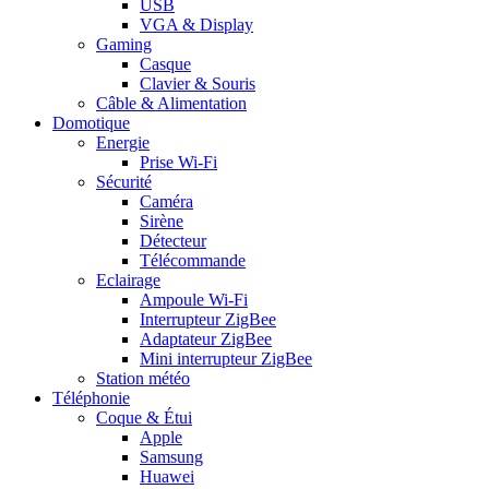
USB
VGA & Display
Gaming
Casque
Clavier & Souris
Câble & Alimentation
Domotique
Energie
Prise Wi-Fi
Sécurité
Caméra
Sirène
Détecteur
Télécommande
Eclairage
Ampoule Wi-Fi
Interrupteur ZigBee
Adaptateur ZigBee
Mini interrupteur ZigBee
Station météo
Téléphonie
Coque & Étui
Apple
Samsung
Huawei