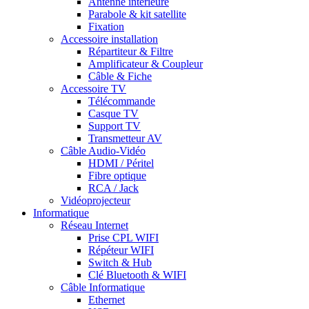
Antenne intérieure
Parabole & kit satellite
Fixation
Accessoire installation
Répartiteur & Filtre
Amplificateur & Coupleur
Câble & Fiche
Accessoire TV
Télécommande
Casque TV
Support TV
Transmetteur AV
Câble Audio-Vidéo
HDMI / Péritel
Fibre optique
RCA / Jack
Vidéoprojecteur
Informatique
Réseau Internet
Prise CPL WIFI
Répéteur WIFI
Switch & Hub
Clé Bluetooth & WIFI
Câble Informatique
Ethernet