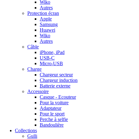
Wiko
Autres
Protection écran
Apple
Samsung
Huawei
Wiko
Autres
Câble
iPhone, iPad
USB-C
Micro-USB
Charge
Chargeur secteur
Chargeur induction
Batterie externe
Accessoire
Casque - Ecouteur
Pour la voiture
Adaptateur
Pour le sport
Perche à selfie
Bandoulière
Collections
Gulli