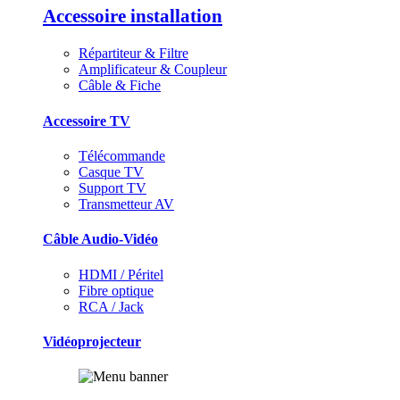
Accessoire installation
Répartiteur & Filtre
Amplificateur & Coupleur
Câble & Fiche
Accessoire TV
Télécommande
Casque TV
Support TV
Transmetteur AV
Câble Audio-Vidéo
HDMI / Péritel
Fibre optique
RCA / Jack
Vidéoprojecteur