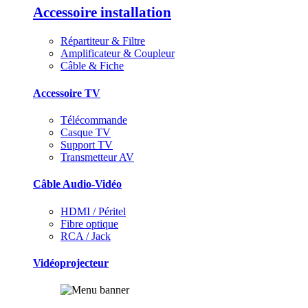
Accessoire installation
Répartiteur & Filtre
Amplificateur & Coupleur
Câble & Fiche
Accessoire TV
Télécommande
Casque TV
Support TV
Transmetteur AV
Câble Audio-Vidéo
HDMI / Péritel
Fibre optique
RCA / Jack
Vidéoprojecteur