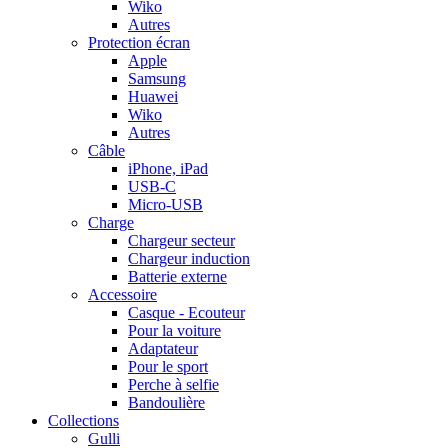
Wiko
Autres
Protection écran
Apple
Samsung
Huawei
Wiko
Autres
Câble
iPhone, iPad
USB-C
Micro-USB
Charge
Chargeur secteur
Chargeur induction
Batterie externe
Accessoire
Casque - Ecouteur
Pour la voiture
Adaptateur
Pour le sport
Perche à selfie
Bandoulière
Collections
Gulli