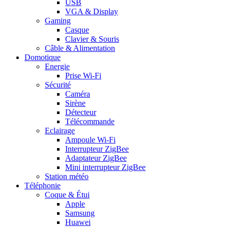
USB
VGA & Display
Gaming
Casque
Clavier & Souris
Câble & Alimentation
Domotique
Energie
Prise Wi-Fi
Sécurité
Caméra
Sirène
Détecteur
Télécommande
Eclairage
Ampoule Wi-Fi
Interrupteur ZigBee
Adaptateur ZigBee
Mini interrupteur ZigBee
Station météo
Téléphonie
Coque & Étui
Apple
Samsung
Huawei