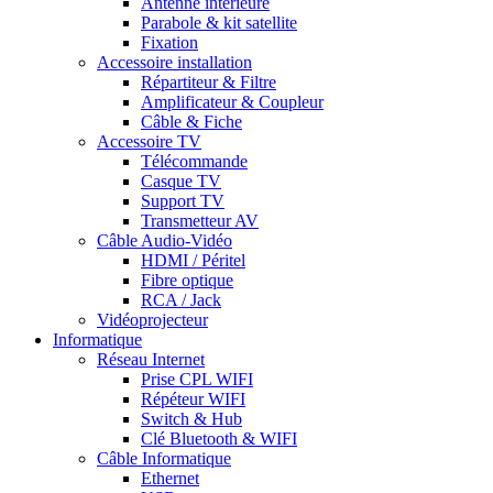
Antenne intérieure
Parabole & kit satellite
Fixation
Accessoire installation
Répartiteur & Filtre
Amplificateur & Coupleur
Câble & Fiche
Accessoire TV
Télécommande
Casque TV
Support TV
Transmetteur AV
Câble Audio-Vidéo
HDMI / Péritel
Fibre optique
RCA / Jack
Vidéoprojecteur
Informatique
Réseau Internet
Prise CPL WIFI
Répéteur WIFI
Switch & Hub
Clé Bluetooth & WIFI
Câble Informatique
Ethernet