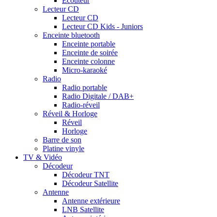
Ecouteur
Lecteur CD
Lecteur CD
Lecteur CD Kids - Juniors
Enceinte bluetooth
Enceinte portable
Enceinte de soirée
Enceinte colonne
Micro-karaoké
Radio
Radio portable
Radio Digitale / DAB+
Radio-réveil
Réveil & Horloge
Réveil
Horloge
Barre de son
Platine vinyle
TV & Vidéo
Décodeur
Décodeur TNT
Décodeur Satellite
Antenne
Antenne extérieure
LNB Satellite