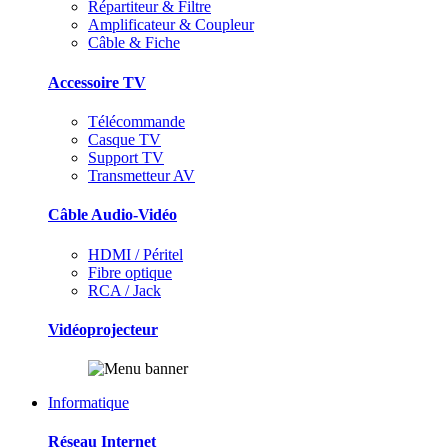
Répartiteur & Filtre
Amplificateur & Coupleur
Câble & Fiche
Accessoire TV
Télécommande
Casque TV
Support TV
Transmetteur AV
Câble Audio-Vidéo
HDMI / Péritel
Fibre optique
RCA / Jack
Vidéoprojecteur
Informatique
Réseau Internet