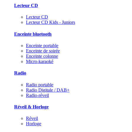
Lecteur CD
Lecteur CD
Lecteur CD Kids - Juniors
Enceinte bluetooth
Enceinte portable
Enceinte de soirée
Enceinte colonne
Micro-karaoké
Radio
Radio portable
Radio Digitale / DAB+
Radio-réveil
Réveil & Horloge
Réveil
Horloge