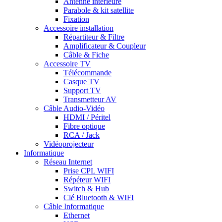
Antenne intérieure
Parabole & kit satellite
Fixation
Accessoire installation
Répartiteur & Filtre
Amplificateur & Coupleur
Câble & Fiche
Accessoire TV
Télécommande
Casque TV
Support TV
Transmetteur AV
Câble Audio-Vidéo
HDMI / Péritel
Fibre optique
RCA / Jack
Vidéoprojecteur
Informatique
Réseau Internet
Prise CPL WIFI
Répéteur WIFI
Switch & Hub
Clé Bluetooth & WIFI
Câble Informatique
Ethernet