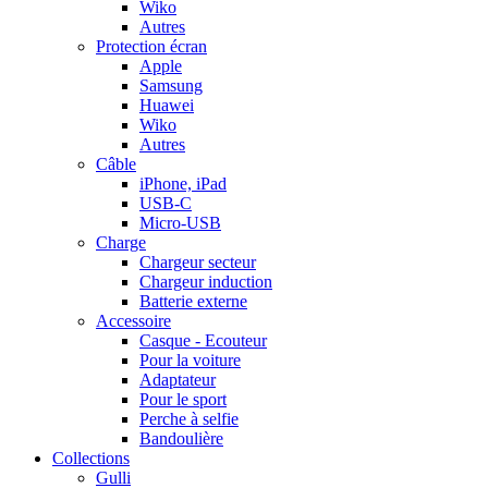
Wiko
Autres
Protection écran
Apple
Samsung
Huawei
Wiko
Autres
Câble
iPhone, iPad
USB-C
Micro-USB
Charge
Chargeur secteur
Chargeur induction
Batterie externe
Accessoire
Casque - Ecouteur
Pour la voiture
Adaptateur
Pour le sport
Perche à selfie
Bandoulière
Collections
Gulli