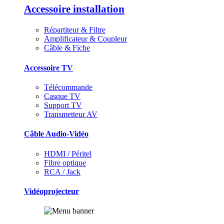
Accessoire installation
Répartiteur & Filtre
Amplificateur & Coupleur
Câble & Fiche
Accessoire TV
Télécommande
Casque TV
Support TV
Transmetteur AV
Câble Audio-Vidéo
HDMI / Péritel
Fibre optique
RCA / Jack
Vidéoprojecteur