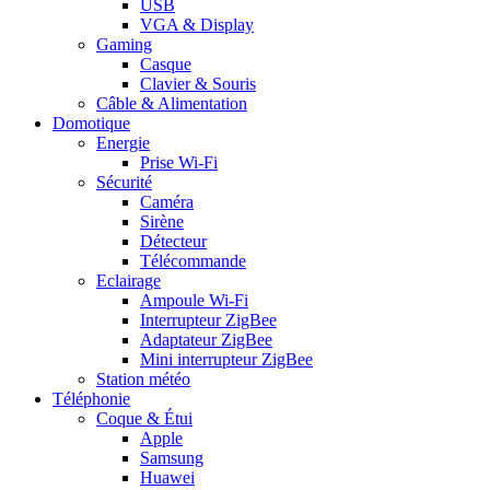
USB
VGA & Display
Gaming
Casque
Clavier & Souris
Câble & Alimentation
Domotique
Energie
Prise Wi-Fi
Sécurité
Caméra
Sirène
Détecteur
Télécommande
Eclairage
Ampoule Wi-Fi
Interrupteur ZigBee
Adaptateur ZigBee
Mini interrupteur ZigBee
Station météo
Téléphonie
Coque & Étui
Apple
Samsung
Huawei