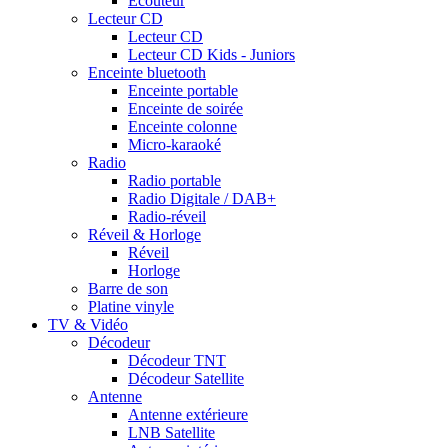
Ecouteur
Lecteur CD
Lecteur CD
Lecteur CD Kids - Juniors
Enceinte bluetooth
Enceinte portable
Enceinte de soirée
Enceinte colonne
Micro-karaoké
Radio
Radio portable
Radio Digitale / DAB+
Radio-réveil
Réveil & Horloge
Réveil
Horloge
Barre de son
Platine vinyle
TV & Vidéo
Décodeur
Décodeur TNT
Décodeur Satellite
Antenne
Antenne extérieure
LNB Satellite