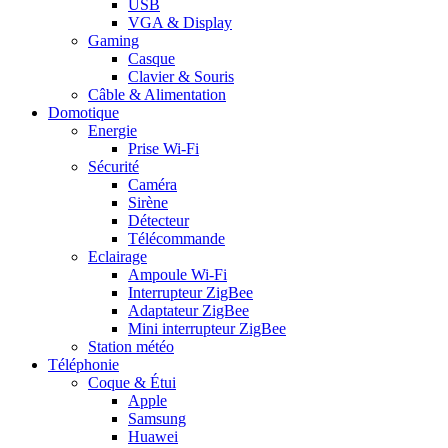
USB
VGA & Display
Gaming
Casque
Clavier & Souris
Câble & Alimentation
Domotique
Energie
Prise Wi-Fi
Sécurité
Caméra
Sirène
Détecteur
Télécommande
Eclairage
Ampoule Wi-Fi
Interrupteur ZigBee
Adaptateur ZigBee
Mini interrupteur ZigBee
Station météo
Téléphonie
Coque & Étui
Apple
Samsung
Huawei