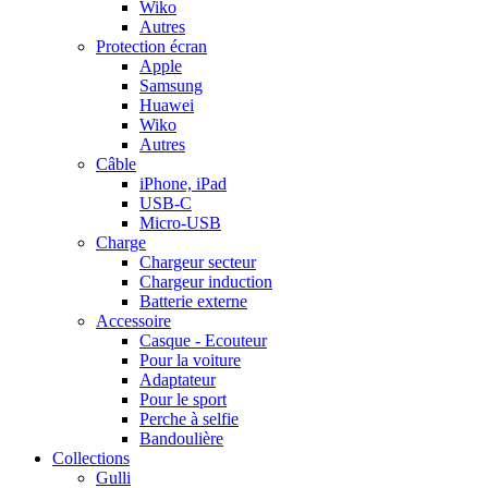
Wiko
Autres
Protection écran
Apple
Samsung
Huawei
Wiko
Autres
Câble
iPhone, iPad
USB-C
Micro-USB
Charge
Chargeur secteur
Chargeur induction
Batterie externe
Accessoire
Casque - Ecouteur
Pour la voiture
Adaptateur
Pour le sport
Perche à selfie
Bandoulière
Collections
Gulli