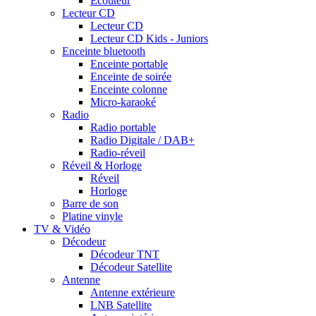
Ecouteur
Lecteur CD
Lecteur CD
Lecteur CD Kids - Juniors
Enceinte bluetooth
Enceinte portable
Enceinte de soirée
Enceinte colonne
Micro-karaoké
Radio
Radio portable
Radio Digitale / DAB+
Radio-réveil
Réveil & Horloge
Réveil
Horloge
Barre de son
Platine vinyle
TV & Vidéo
Décodeur
Décodeur TNT
Décodeur Satellite
Antenne
Antenne extérieure
LNB Satellite