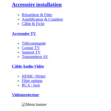
Accessoire installation
Répartiteur & Filtre
Amplificateur & Coupleur
Câble & Fiche
Accessoire TV
Télécommande
Casque TV
Support TV
Transmetteur AV
Câble Audio-Vidéo
HDMI / Péritel
Fibre optique
RCA / Jack
Vidéoprojecteur