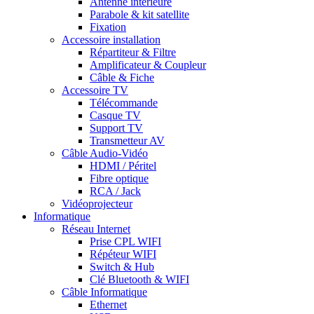
Antenne intérieure
Parabole & kit satellite
Fixation
Accessoire installation
Répartiteur & Filtre
Amplificateur & Coupleur
Câble & Fiche
Accessoire TV
Télécommande
Casque TV
Support TV
Transmetteur AV
Câble Audio-Vidéo
HDMI / Péritel
Fibre optique
RCA / Jack
Vidéoprojecteur
Informatique
Réseau Internet
Prise CPL WIFI
Répéteur WIFI
Switch & Hub
Clé Bluetooth & WIFI
Câble Informatique
Ethernet