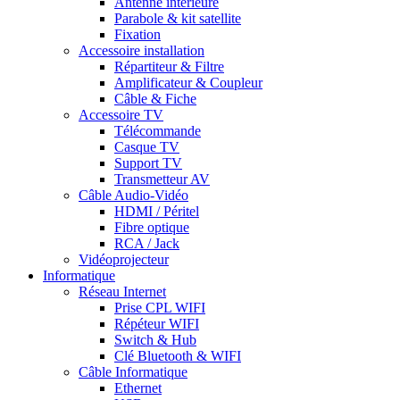
Antenne intérieure
Parabole & kit satellite
Fixation
Accessoire installation
Répartiteur & Filtre
Amplificateur & Coupleur
Câble & Fiche
Accessoire TV
Télécommande
Casque TV
Support TV
Transmetteur AV
Câble Audio-Vidéo
HDMI / Péritel
Fibre optique
RCA / Jack
Vidéoprojecteur
Informatique
Réseau Internet
Prise CPL WIFI
Répéteur WIFI
Switch & Hub
Clé Bluetooth & WIFI
Câble Informatique
Ethernet