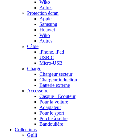
Wiko
Autres
Protection écran
Apple
Samsung
Huawei
Wiko
Autres
Câble
iPhone, iPad
USB-C
Micro-USB
Charge
Chargeur secteur
Chargeur induction
Batterie externe
Accessoire
Casque - Ecouteur
Pour la voiture
Adaptateur
Pour le sport
Perche à selfie
Bandoulière
Collections
Gulli