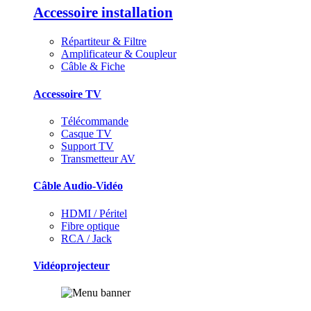
Accessoire installation
Répartiteur & Filtre
Amplificateur & Coupleur
Câble & Fiche
Accessoire TV
Télécommande
Casque TV
Support TV
Transmetteur AV
Câble Audio-Vidéo
HDMI / Péritel
Fibre optique
RCA / Jack
Vidéoprojecteur