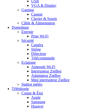
USB
VGA & Display
Gaming
Casque
Clavier & Souris
Câble & Alimentation
Domotique
Energie
Prise Wi-Fi
Sécurité
Caméra
Sirène
Détecteur
Télécommande
Eclairage
Ampoule Wi-Fi
Interrupteur ZigBee
Adaptateur ZigBee
Mini interrupteur ZigBee
Station météo
Téléphonie
Coque & Étui
Apple
Samsung
Huawei