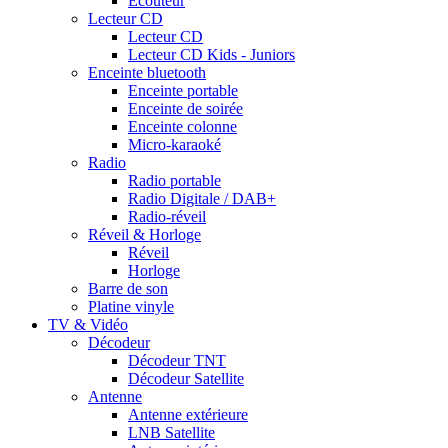
Ecouteur
Lecteur CD
Lecteur CD
Lecteur CD Kids - Juniors
Enceinte bluetooth
Enceinte portable
Enceinte de soirée
Enceinte colonne
Micro-karaoké
Radio
Radio portable
Radio Digitale / DAB+
Radio-réveil
Réveil & Horloge
Réveil
Horloge
Barre de son
Platine vinyle
TV & Vidéo
Décodeur
Décodeur TNT
Décodeur Satellite
Antenne
Antenne extérieure
LNB Satellite