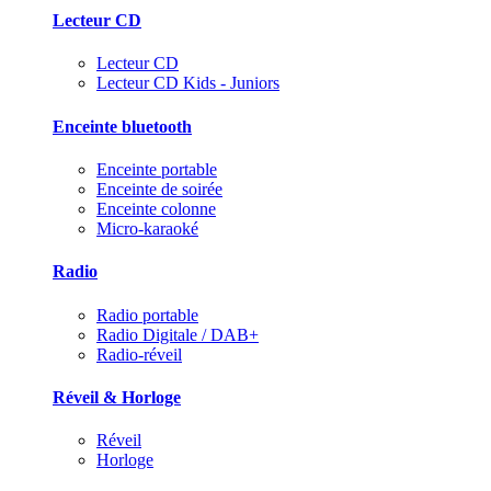
Lecteur CD
Lecteur CD
Lecteur CD Kids - Juniors
Enceinte bluetooth
Enceinte portable
Enceinte de soirée
Enceinte colonne
Micro-karaoké
Radio
Radio portable
Radio Digitale / DAB+
Radio-réveil
Réveil & Horloge
Réveil
Horloge