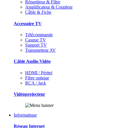
Répartiteur & Filtre
Amplificateur & Coupleur
Câble & Fiche
Accessoire TV
Télécommande
Casque TV
Support TV
Transmetteur AV
Câble Audio-Vidéo
HDMI / Péritel
Fibre optique
RCA / Jack
Vidéoprojecteur
Informatique
Réseau Internet