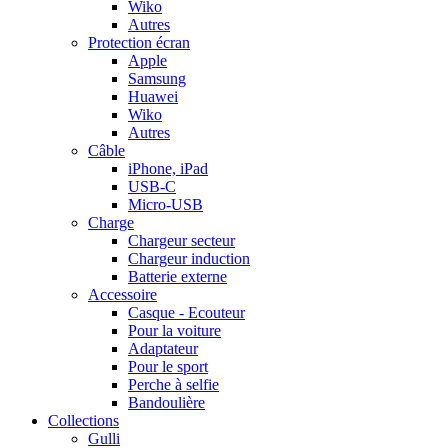
Wiko
Autres
Protection écran
Apple
Samsung
Huawei
Wiko
Autres
Câble
iPhone, iPad
USB-C
Micro-USB
Charge
Chargeur secteur
Chargeur induction
Batterie externe
Accessoire
Casque - Ecouteur
Pour la voiture
Adaptateur
Pour le sport
Perche à selfie
Bandoulière
Collections
Gulli