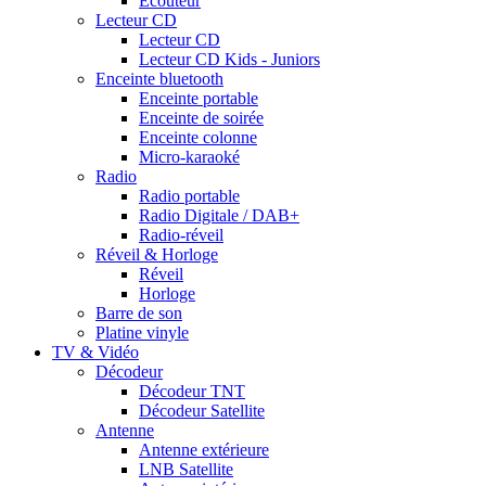
Ecouteur
Lecteur CD
Lecteur CD
Lecteur CD Kids - Juniors
Enceinte bluetooth
Enceinte portable
Enceinte de soirée
Enceinte colonne
Micro-karaoké
Radio
Radio portable
Radio Digitale / DAB+
Radio-réveil
Réveil & Horloge
Réveil
Horloge
Barre de son
Platine vinyle
TV & Vidéo
Décodeur
Décodeur TNT
Décodeur Satellite
Antenne
Antenne extérieure
LNB Satellite