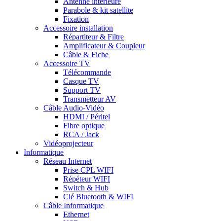
Antenne intérieure
Parabole & kit satellite
Fixation
Accessoire installation
Répartiteur & Filtre
Amplificateur & Coupleur
Câble & Fiche
Accessoire TV
Télécommande
Casque TV
Support TV
Transmetteur AV
Câble Audio-Vidéo
HDMI / Péritel
Fibre optique
RCA / Jack
Vidéoprojecteur
Informatique
Réseau Internet
Prise CPL WIFI
Répéteur WIFI
Switch & Hub
Clé Bluetooth & WIFI
Câble Informatique
Ethernet