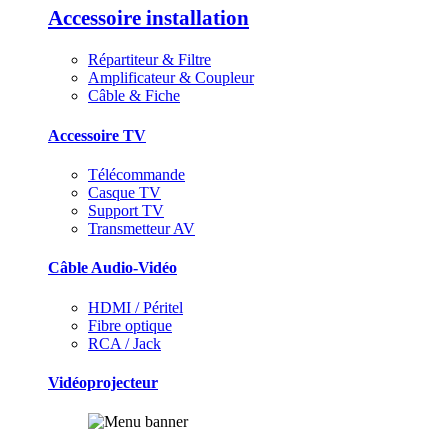
Accessoire installation
Répartiteur & Filtre
Amplificateur & Coupleur
Câble & Fiche
Accessoire TV
Télécommande
Casque TV
Support TV
Transmetteur AV
Câble Audio-Vidéo
HDMI / Péritel
Fibre optique
RCA / Jack
Vidéoprojecteur