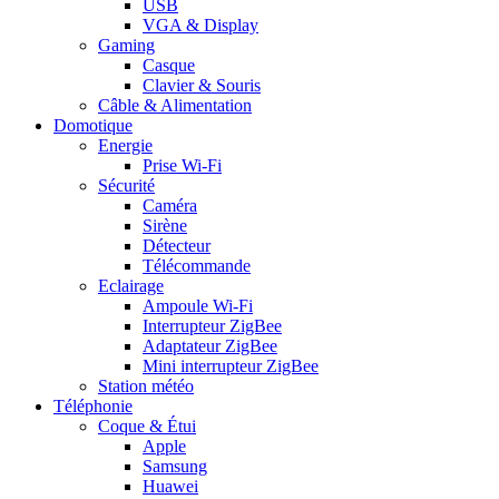
USB
VGA & Display
Gaming
Casque
Clavier & Souris
Câble & Alimentation
Domotique
Energie
Prise Wi-Fi
Sécurité
Caméra
Sirène
Détecteur
Télécommande
Eclairage
Ampoule Wi-Fi
Interrupteur ZigBee
Adaptateur ZigBee
Mini interrupteur ZigBee
Station météo
Téléphonie
Coque & Étui
Apple
Samsung
Huawei