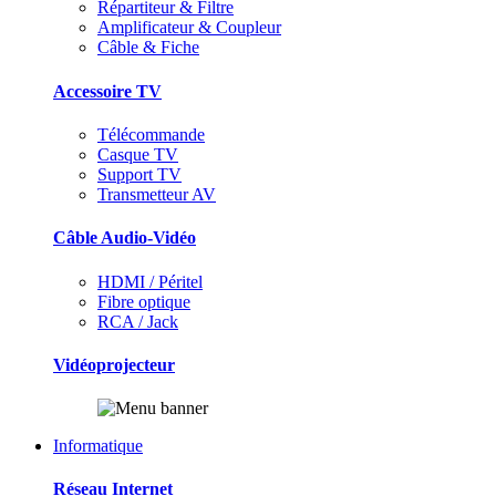
Répartiteur & Filtre
Amplificateur & Coupleur
Câble & Fiche
Accessoire TV
Télécommande
Casque TV
Support TV
Transmetteur AV
Câble Audio-Vidéo
HDMI / Péritel
Fibre optique
RCA / Jack
Vidéoprojecteur
Informatique
Réseau Internet