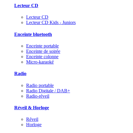
Lecteur CD
Lecteur CD
Lecteur CD Kids - Juniors
Enceinte bluetooth
Enceinte portable
Enceinte de soirée
Enceinte colonne
Micro-karaoké
Radio
Radio portable
Radio Digitale / DAB+
Radio-réveil
Réveil & Horloge
Réveil
Horloge