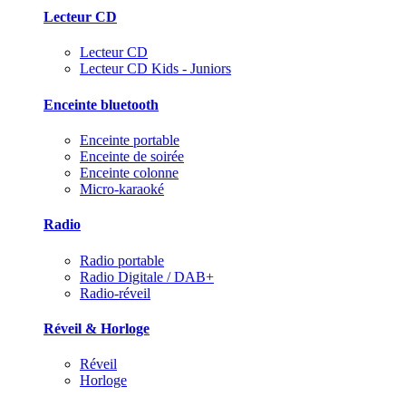
Lecteur CD
Lecteur CD
Lecteur CD Kids - Juniors
Enceinte bluetooth
Enceinte portable
Enceinte de soirée
Enceinte colonne
Micro-karaoké
Radio
Radio portable
Radio Digitale / DAB+
Radio-réveil
Réveil & Horloge
Réveil
Horloge