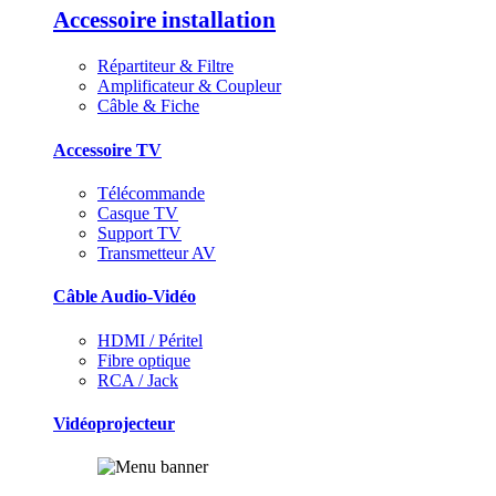
Accessoire installation
Répartiteur & Filtre
Amplificateur & Coupleur
Câble & Fiche
Accessoire TV
Télécommande
Casque TV
Support TV
Transmetteur AV
Câble Audio-Vidéo
HDMI / Péritel
Fibre optique
RCA / Jack
Vidéoprojecteur