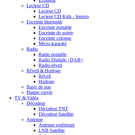
Ecouteur
Lecteur CD
Lecteur CD
Lecteur CD Kids - Juniors
Enceinte bluetooth
Enceinte portable
Enceinte de soirée
Enceinte colonne
Micro-karaoké
Radio
Radio portable
Radio Digitale / DAB+
Radio-réveil
Réveil & Horloge
Réveil
Horloge
Barre de son
Platine vinyle
TV & Vidéo
Décodeur
Décodeur TNT
Décodeur Satellite
Antenne
Antenne extérieure
LNB Satellite