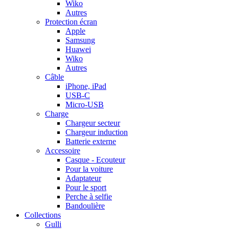
Wiko
Autres
Protection écran
Apple
Samsung
Huawei
Wiko
Autres
Câble
iPhone, iPad
USB-C
Micro-USB
Charge
Chargeur secteur
Chargeur induction
Batterie externe
Accessoire
Casque - Ecouteur
Pour la voiture
Adaptateur
Pour le sport
Perche à selfie
Bandoulière
Collections
Gulli