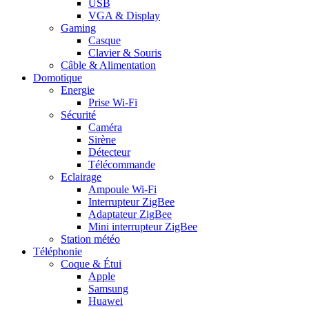
USB
VGA & Display
Gaming
Casque
Clavier & Souris
Câble & Alimentation
Domotique
Energie
Prise Wi-Fi
Sécurité
Caméra
Sirène
Détecteur
Télécommande
Eclairage
Ampoule Wi-Fi
Interrupteur ZigBee
Adaptateur ZigBee
Mini interrupteur ZigBee
Station météo
Téléphonie
Coque & Étui
Apple
Samsung
Huawei