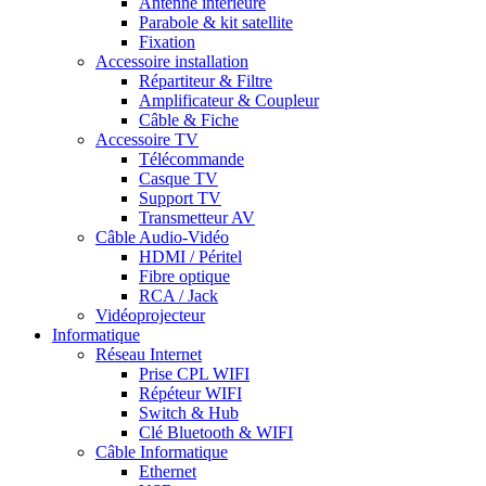
Antenne intérieure
Parabole & kit satellite
Fixation
Accessoire installation
Répartiteur & Filtre
Amplificateur & Coupleur
Câble & Fiche
Accessoire TV
Télécommande
Casque TV
Support TV
Transmetteur AV
Câble Audio-Vidéo
HDMI / Péritel
Fibre optique
RCA / Jack
Vidéoprojecteur
Informatique
Réseau Internet
Prise CPL WIFI
Répéteur WIFI
Switch & Hub
Clé Bluetooth & WIFI
Câble Informatique
Ethernet