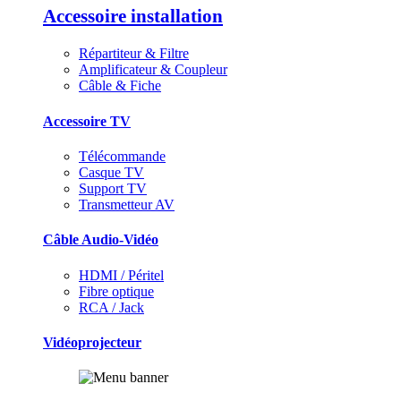
Accessoire installation
Répartiteur & Filtre
Amplificateur & Coupleur
Câble & Fiche
Accessoire TV
Télécommande
Casque TV
Support TV
Transmetteur AV
Câble Audio-Vidéo
HDMI / Péritel
Fibre optique
RCA / Jack
Vidéoprojecteur