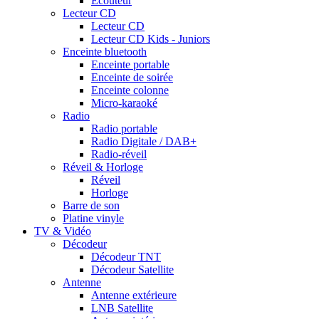
Ecouteur
Lecteur CD
Lecteur CD
Lecteur CD Kids - Juniors
Enceinte bluetooth
Enceinte portable
Enceinte de soirée
Enceinte colonne
Micro-karaoké
Radio
Radio portable
Radio Digitale / DAB+
Radio-réveil
Réveil & Horloge
Réveil
Horloge
Barre de son
Platine vinyle
TV & Vidéo
Décodeur
Décodeur TNT
Décodeur Satellite
Antenne
Antenne extérieure
LNB Satellite