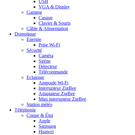
USB
VGA & Display
Gaming
Casque
Clavier & Souris
Câble & Alimentation
Domotique
Energie
Prise Wi-Fi
Sécurité
Caméra
Sirène
Détecteur
Télécommande
Eclairage
Ampoule Wi-Fi
Interrupteur ZigBee
Adaptateur ZigBee
Mini interrupteur ZigBee
Station météo
Téléphonie
Coque & Étui
Apple
Samsung
Huawei