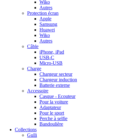
Wiko
Autres
Protection écran
Apple
Samsung
Huawei
Wiko
Autres
Câble
iPhone, iPad
USB-C
Micro-USB
Charge
Chargeur secteur
Chargeur induction
Batterie externe
Accessoire
Casque - Ecouteur
Pour la voiture
Adaptateur
Pour le sport
Perche à selfie
Bandoulière
Collections
Gulli