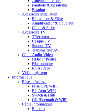
Antenne intérieure
Parabole & kit satellite
Fixation
Accessoire installation
Répartiteur & Filtre
Amplificateur & Coupleur
Câble & Fiche
Accessoire TV
Télécommande
Casque TV
Support TV
Transmetteur AV
Câble Audio-Vidéo
HDMI / Péritel
Fibre optique
RCA / Jack
Vidéoprojecteur
Informatique
Réseau Internet
Prise CPL WIFI
Répéteur WIFI
Switch & Hub
Clé Bluetooth & WIFI
Câble Informatique
Ethernet