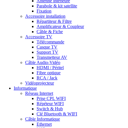
Antenne intérieure
Parabole & kit satellite
Fixation
Accessoire installation
Répartiteur & Filtre
Amplificateur & Coupleur
Câble & Fiche
Accessoire TV
Télécommande
Casque TV
Support TV
Transmetteur AV
Câble Audio-Vidéo
HDMI / Péritel
Fibre optique
RCA / Jack
Vidéoprojecteur
Informatique
Réseau Internet
Prise CPL WIFI
Répéteur WIFI
Switch & Hub
Clé Bluetooth & WIFI
Câble Informatique
Ethernet