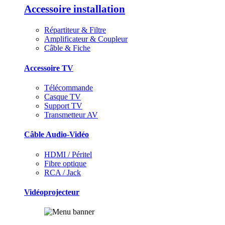
Accessoire installation
Répartiteur & Filtre
Amplificateur & Coupleur
Câble & Fiche
Accessoire TV
Télécommande
Casque TV
Support TV
Transmetteur AV
Câble Audio-Vidéo
HDMI / Péritel
Fibre optique
RCA / Jack
Vidéoprojecteur