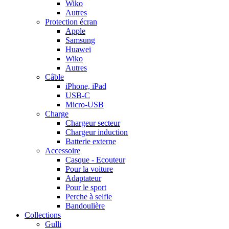
Wiko
Autres
Protection écran
Apple
Samsung
Huawei
Wiko
Autres
Câble
iPhone, iPad
USB-C
Micro-USB
Charge
Chargeur secteur
Chargeur induction
Batterie externe
Accessoire
Casque - Ecouteur
Pour la voiture
Adaptateur
Pour le sport
Perche à selfie
Bandoulière
Collections
Gulli