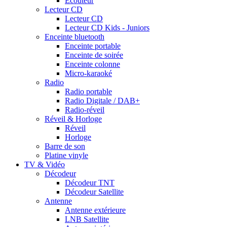
Ecouteur
Lecteur CD
Lecteur CD
Lecteur CD Kids - Juniors
Enceinte bluetooth
Enceinte portable
Enceinte de soirée
Enceinte colonne
Micro-karaoké
Radio
Radio portable
Radio Digitale / DAB+
Radio-réveil
Réveil & Horloge
Réveil
Horloge
Barre de son
Platine vinyle
TV & Vidéo
Décodeur
Décodeur TNT
Décodeur Satellite
Antenne
Antenne extérieure
LNB Satellite