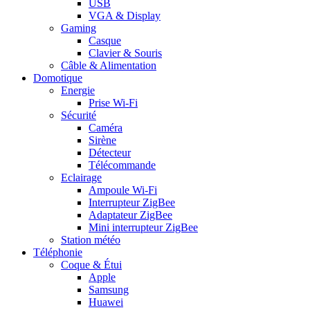
USB
VGA & Display
Gaming
Casque
Clavier & Souris
Câble & Alimentation
Domotique
Energie
Prise Wi-Fi
Sécurité
Caméra
Sirène
Détecteur
Télécommande
Eclairage
Ampoule Wi-Fi
Interrupteur ZigBee
Adaptateur ZigBee
Mini interrupteur ZigBee
Station météo
Téléphonie
Coque & Étui
Apple
Samsung
Huawei