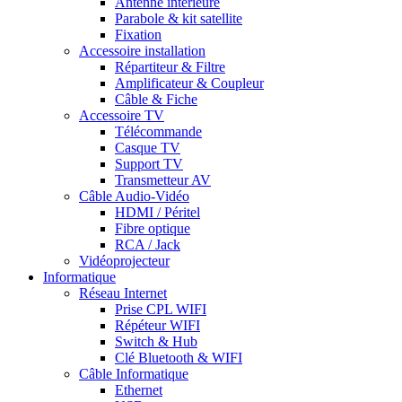
Antenne intérieure
Parabole & kit satellite
Fixation
Accessoire installation
Répartiteur & Filtre
Amplificateur & Coupleur
Câble & Fiche
Accessoire TV
Télécommande
Casque TV
Support TV
Transmetteur AV
Câble Audio-Vidéo
HDMI / Péritel
Fibre optique
RCA / Jack
Vidéoprojecteur
Informatique
Réseau Internet
Prise CPL WIFI
Répéteur WIFI
Switch & Hub
Clé Bluetooth & WIFI
Câble Informatique
Ethernet