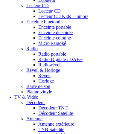
Ecouteur
Lecteur CD
Lecteur CD
Lecteur CD Kids - Juniors
Enceinte bluetooth
Enceinte portable
Enceinte de soirée
Enceinte colonne
Micro-karaoké
Radio
Radio portable
Radio Digitale / DAB+
Radio-réveil
Réveil & Horloge
Réveil
Horloge
Barre de son
Platine vinyle
TV & Vidéo
Décodeur
Décodeur TNT
Décodeur Satellite
Antenne
Antenne extérieure
LNB Satellite