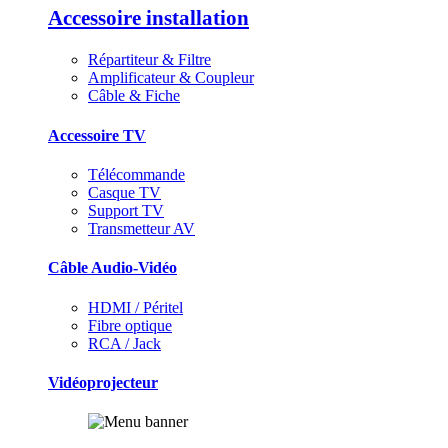
Accessoire installation
Répartiteur & Filtre
Amplificateur & Coupleur
Câble & Fiche
Accessoire TV
Télécommande
Casque TV
Support TV
Transmetteur AV
Câble Audio-Vidéo
HDMI / Péritel
Fibre optique
RCA / Jack
Vidéoprojecteur