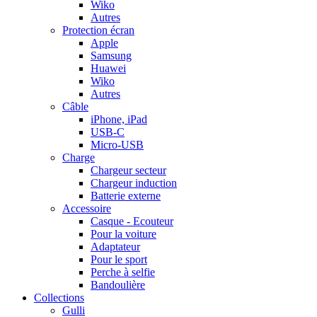
Wiko
Autres
Protection écran
Apple
Samsung
Huawei
Wiko
Autres
Câble
iPhone, iPad
USB-C
Micro-USB
Charge
Chargeur secteur
Chargeur induction
Batterie externe
Accessoire
Casque - Ecouteur
Pour la voiture
Adaptateur
Pour le sport
Perche à selfie
Bandoulière
Collections
Gulli