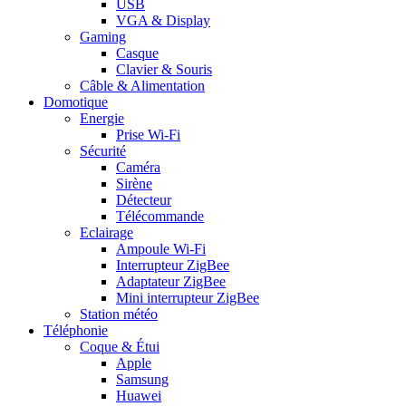
USB
VGA & Display
Gaming
Casque
Clavier & Souris
Câble & Alimentation
Domotique
Energie
Prise Wi-Fi
Sécurité
Caméra
Sirène
Détecteur
Télécommande
Eclairage
Ampoule Wi-Fi
Interrupteur ZigBee
Adaptateur ZigBee
Mini interrupteur ZigBee
Station météo
Téléphonie
Coque & Étui
Apple
Samsung
Huawei