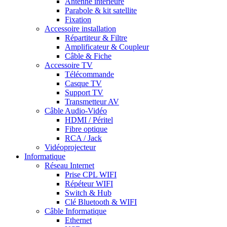
Antenne intérieure
Parabole & kit satellite
Fixation
Accessoire installation
Répartiteur & Filtre
Amplificateur & Coupleur
Câble & Fiche
Accessoire TV
Télécommande
Casque TV
Support TV
Transmetteur AV
Câble Audio-Vidéo
HDMI / Péritel
Fibre optique
RCA / Jack
Vidéoprojecteur
Informatique
Réseau Internet
Prise CPL WIFI
Répéteur WIFI
Switch & Hub
Clé Bluetooth & WIFI
Câble Informatique
Ethernet