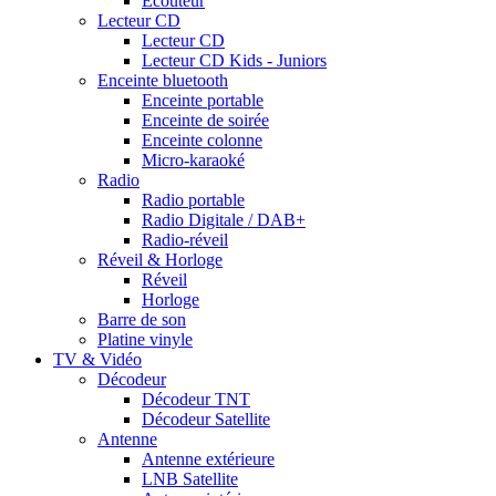
Ecouteur
Lecteur CD
Lecteur CD
Lecteur CD Kids - Juniors
Enceinte bluetooth
Enceinte portable
Enceinte de soirée
Enceinte colonne
Micro-karaoké
Radio
Radio portable
Radio Digitale / DAB+
Radio-réveil
Réveil & Horloge
Réveil
Horloge
Barre de son
Platine vinyle
TV & Vidéo
Décodeur
Décodeur TNT
Décodeur Satellite
Antenne
Antenne extérieure
LNB Satellite