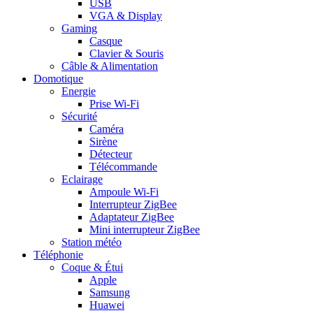
USB
VGA & Display
Gaming
Casque
Clavier & Souris
Câble & Alimentation
Domotique
Energie
Prise Wi-Fi
Sécurité
Caméra
Sirène
Détecteur
Télécommande
Eclairage
Ampoule Wi-Fi
Interrupteur ZigBee
Adaptateur ZigBee
Mini interrupteur ZigBee
Station météo
Téléphonie
Coque & Étui
Apple
Samsung
Huawei