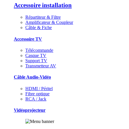
Accessoire installation
Répartiteur & Filtre
Amplificateur & Coupleur
Câble & Fiche
Accessoire TV
Télécommande
Casque TV
Support TV
Transmetteur AV
Câble Audio-Vidéo
HDMI / Péritel
Fibre optique
RCA / Jack
Vidéoprojecteur