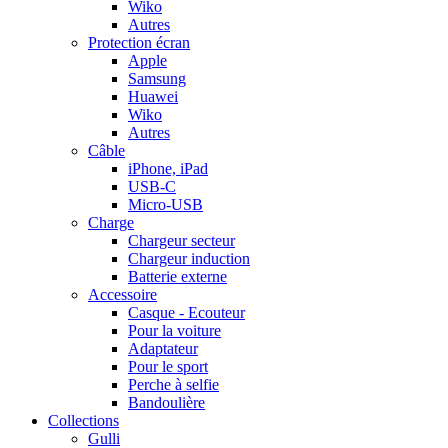
Wiko
Autres
Protection écran
Apple
Samsung
Huawei
Wiko
Autres
Câble
iPhone, iPad
USB-C
Micro-USB
Charge
Chargeur secteur
Chargeur induction
Batterie externe
Accessoire
Casque - Ecouteur
Pour la voiture
Adaptateur
Pour le sport
Perche à selfie
Bandoulière
Collections
Gulli