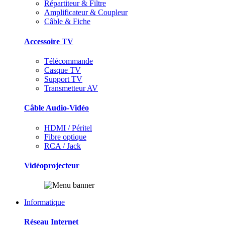
Répartiteur & Filtre
Amplificateur & Coupleur
Câble & Fiche
Accessoire TV
Télécommande
Casque TV
Support TV
Transmetteur AV
Câble Audio-Vidéo
HDMI / Péritel
Fibre optique
RCA / Jack
Vidéoprojecteur
Informatique
Réseau Internet