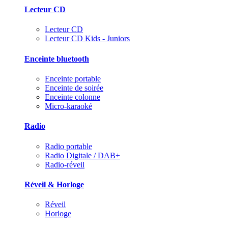
Lecteur CD
Lecteur CD
Lecteur CD Kids - Juniors
Enceinte bluetooth
Enceinte portable
Enceinte de soirée
Enceinte colonne
Micro-karaoké
Radio
Radio portable
Radio Digitale / DAB+
Radio-réveil
Réveil & Horloge
Réveil
Horloge