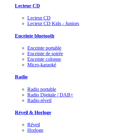
Lecteur CD
Lecteur CD
Lecteur CD Kids - Juniors
Enceinte bluetooth
Enceinte portable
Enceinte de soirée
Enceinte colonne
Micro-karaoké
Radio
Radio portable
Radio Digitale / DAB+
Radio-réveil
Réveil & Horloge
Réveil
Horloge