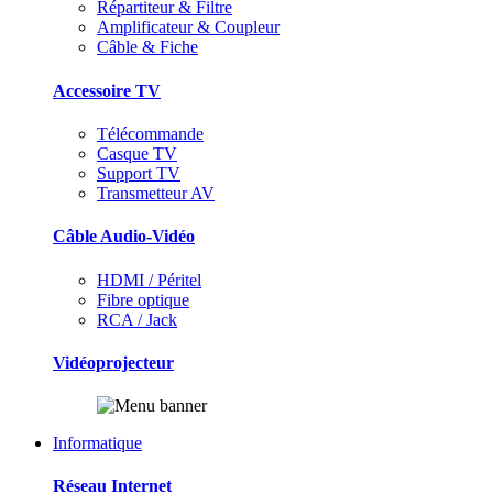
Répartiteur & Filtre
Amplificateur & Coupleur
Câble & Fiche
Accessoire TV
Télécommande
Casque TV
Support TV
Transmetteur AV
Câble Audio-Vidéo
HDMI / Péritel
Fibre optique
RCA / Jack
Vidéoprojecteur
Informatique
Réseau Internet