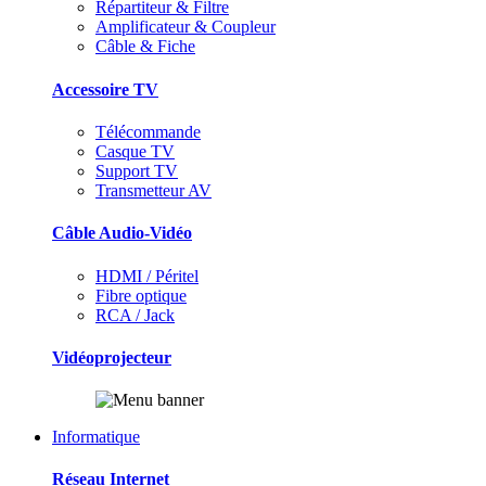
Répartiteur & Filtre
Amplificateur & Coupleur
Câble & Fiche
Accessoire TV
Télécommande
Casque TV
Support TV
Transmetteur AV
Câble Audio-Vidéo
HDMI / Péritel
Fibre optique
RCA / Jack
Vidéoprojecteur
Informatique
Réseau Internet