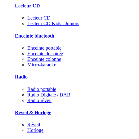
Lecteur CD
Lecteur CD
Lecteur CD Kids - Juniors
Enceinte bluetooth
Enceinte portable
Enceinte de soirée
Enceinte colonne
Micro-karaoké
Radio
Radio portable
Radio Digitale / DAB+
Radio-réveil
Réveil & Horloge
Réveil
Horloge