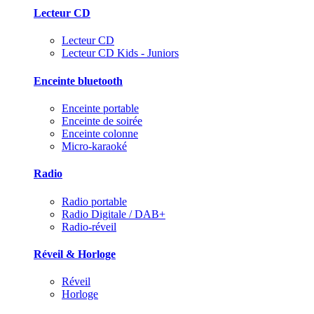
Lecteur CD
Lecteur CD
Lecteur CD Kids - Juniors
Enceinte bluetooth
Enceinte portable
Enceinte de soirée
Enceinte colonne
Micro-karaoké
Radio
Radio portable
Radio Digitale / DAB+
Radio-réveil
Réveil & Horloge
Réveil
Horloge