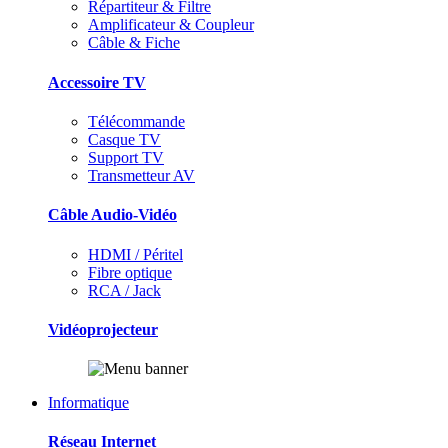
Répartiteur & Filtre
Amplificateur & Coupleur
Câble & Fiche
Accessoire TV
Télécommande
Casque TV
Support TV
Transmetteur AV
Câble Audio-Vidéo
HDMI / Péritel
Fibre optique
RCA / Jack
Vidéoprojecteur
Informatique
Réseau Internet