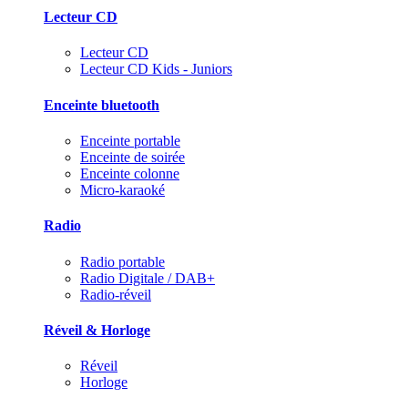
Lecteur CD
Lecteur CD
Lecteur CD Kids - Juniors
Enceinte bluetooth
Enceinte portable
Enceinte de soirée
Enceinte colonne
Micro-karaoké
Radio
Radio portable
Radio Digitale / DAB+
Radio-réveil
Réveil & Horloge
Réveil
Horloge