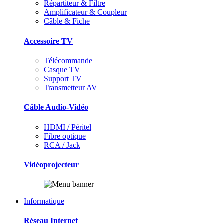
Répartiteur & Filtre
Amplificateur & Coupleur
Câble & Fiche
Accessoire TV
Télécommande
Casque TV
Support TV
Transmetteur AV
Câble Audio-Vidéo
HDMI / Péritel
Fibre optique
RCA / Jack
Vidéoprojecteur
Informatique
Réseau Internet