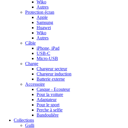
Wiko
Autres
Protection écran
Apple
Samsung
Huawei
Wiko
Autres
Câble
iPhone, iPad
USB-C
Micro-USB
Charge
Chargeur secteur
Chargeur induction
Batterie externe
Accessoire
Casque - Ecouteur
Pour la voiture
Adaptateur
Pour le sport
Perche à selfie
Bandoulière
Collections
Gulli