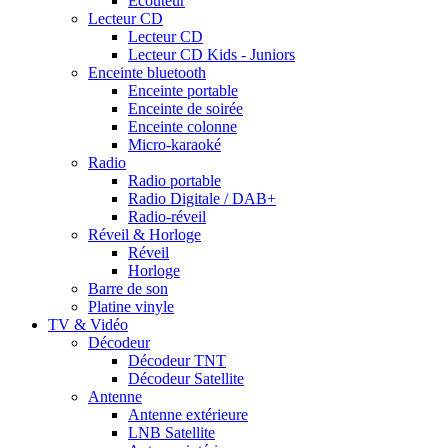
Ecouteur
Lecteur CD
Lecteur CD
Lecteur CD Kids - Juniors
Enceinte bluetooth
Enceinte portable
Enceinte de soirée
Enceinte colonne
Micro-karaoké
Radio
Radio portable
Radio Digitale / DAB+
Radio-réveil
Réveil & Horloge
Réveil
Horloge
Barre de son
Platine vinyle
TV & Vidéo
Décodeur
Décodeur TNT
Décodeur Satellite
Antenne
Antenne extérieure
LNB Satellite