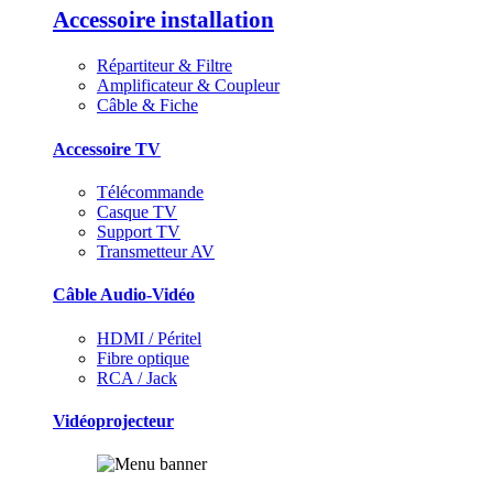
Accessoire installation
Répartiteur & Filtre
Amplificateur & Coupleur
Câble & Fiche
Accessoire TV
Télécommande
Casque TV
Support TV
Transmetteur AV
Câble Audio-Vidéo
HDMI / Péritel
Fibre optique
RCA / Jack
Vidéoprojecteur