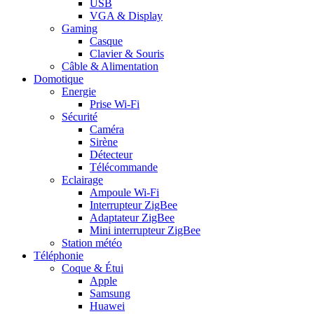
USB
VGA & Display
Gaming
Casque
Clavier & Souris
Câble & Alimentation
Domotique
Energie
Prise Wi-Fi
Sécurité
Caméra
Sirène
Détecteur
Télécommande
Eclairage
Ampoule Wi-Fi
Interrupteur ZigBee
Adaptateur ZigBee
Mini interrupteur ZigBee
Station météo
Téléphonie
Coque & Étui
Apple
Samsung
Huawei