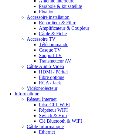
Antenne intérieure
Parabole & kit satellite
Fixation
Accessoire installation
Répartiteur & Filtre
Amplificateur & Coupleur
Câble & Fiche
Accessoire TV
Télécommande
Casque TV
Support TV
Transmetteur AV
Câble Audio-Vidéo
HDMI / Péritel
Fibre optique
RCA / Jack
Vidéoprojecteur
Informatique
Réseau Internet
Prise CPL WIFI
Répéteur WIFI
Switch & Hub
Clé Bluetooth & WIFI
Câble Informatique
Ethernet