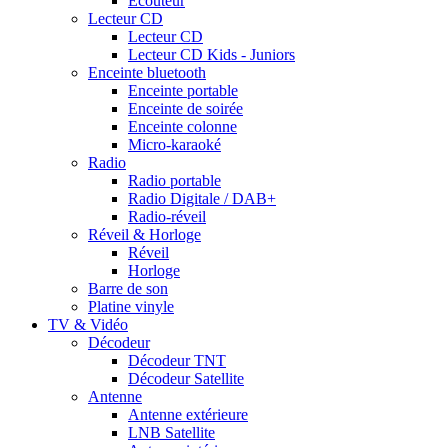
Ecouteur
Lecteur CD
Lecteur CD
Lecteur CD Kids - Juniors
Enceinte bluetooth
Enceinte portable
Enceinte de soirée
Enceinte colonne
Micro-karaoké
Radio
Radio portable
Radio Digitale / DAB+
Radio-réveil
Réveil & Horloge
Réveil
Horloge
Barre de son
Platine vinyle
TV & Vidéo
Décodeur
Décodeur TNT
Décodeur Satellite
Antenne
Antenne extérieure
LNB Satellite