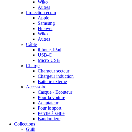
Wiko
Autres
Protection écran
Apple
Samsung
Huawei
Wiko
Autres
Câble
iPhone, iPad
USB-C
Micro-USB
Charge
Chargeur secteur
Chargeur induction
Batterie externe
Accessoire
Casque - Ecouteur
Pour la voiture
Adaptateur
Pour le sport
Perche à selfie
Bandoulière
Collections
Gulli