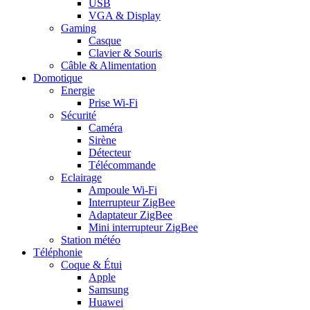
USB
VGA & Display
Gaming
Casque
Clavier & Souris
Câble & Alimentation
Domotique
Energie
Prise Wi-Fi
Sécurité
Caméra
Sirène
Détecteur
Télécommande
Eclairage
Ampoule Wi-Fi
Interrupteur ZigBee
Adaptateur ZigBee
Mini interrupteur ZigBee
Station météo
Téléphonie
Coque & Étui
Apple
Samsung
Huawei