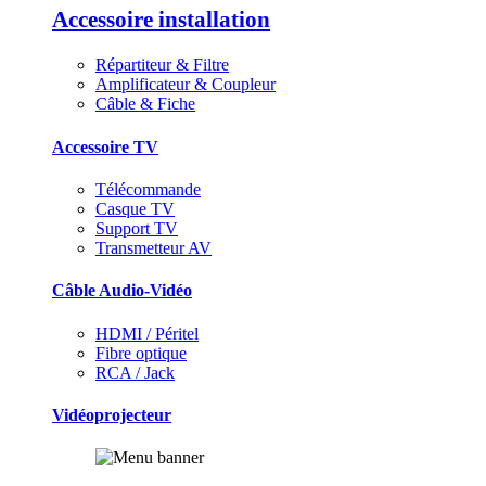
Accessoire installation
Répartiteur & Filtre
Amplificateur & Coupleur
Câble & Fiche
Accessoire TV
Télécommande
Casque TV
Support TV
Transmetteur AV
Câble Audio-Vidéo
HDMI / Péritel
Fibre optique
RCA / Jack
Vidéoprojecteur