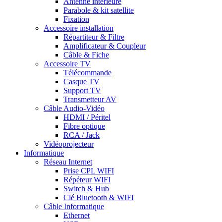
Antenne intérieure
Parabole & kit satellite
Fixation
Accessoire installation
Répartiteur & Filtre
Amplificateur & Coupleur
Câble & Fiche
Accessoire TV
Télécommande
Casque TV
Support TV
Transmetteur AV
Câble Audio-Vidéo
HDMI / Péritel
Fibre optique
RCA / Jack
Vidéoprojecteur
Informatique
Réseau Internet
Prise CPL WIFI
Répéteur WIFI
Switch & Hub
Clé Bluetooth & WIFI
Câble Informatique
Ethernet