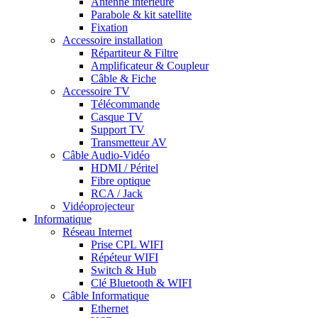
Antenne intérieure
Parabole & kit satellite
Fixation
Accessoire installation
Répartiteur & Filtre
Amplificateur & Coupleur
Câble & Fiche
Accessoire TV
Télécommande
Casque TV
Support TV
Transmetteur AV
Câble Audio-Vidéo
HDMI / Péritel
Fibre optique
RCA / Jack
Vidéoprojecteur
Informatique
Réseau Internet
Prise CPL WIFI
Répéteur WIFI
Switch & Hub
Clé Bluetooth & WIFI
Câble Informatique
Ethernet