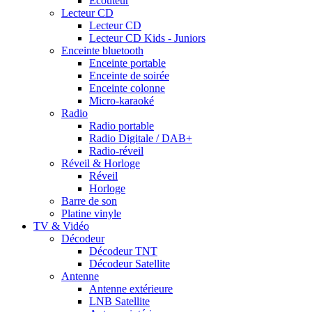
Ecouteur
Lecteur CD
Lecteur CD
Lecteur CD Kids - Juniors
Enceinte bluetooth
Enceinte portable
Enceinte de soirée
Enceinte colonne
Micro-karaoké
Radio
Radio portable
Radio Digitale / DAB+
Radio-réveil
Réveil & Horloge
Réveil
Horloge
Barre de son
Platine vinyle
TV & Vidéo
Décodeur
Décodeur TNT
Décodeur Satellite
Antenne
Antenne extérieure
LNB Satellite