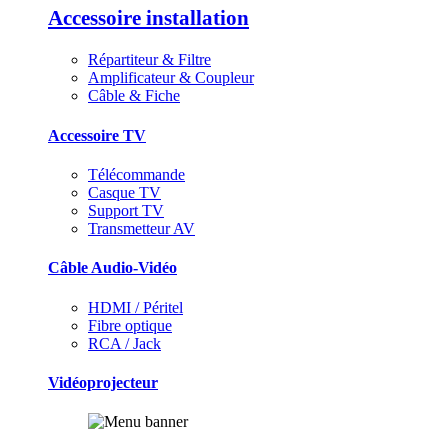
Accessoire installation
Répartiteur & Filtre
Amplificateur & Coupleur
Câble & Fiche
Accessoire TV
Télécommande
Casque TV
Support TV
Transmetteur AV
Câble Audio-Vidéo
HDMI / Péritel
Fibre optique
RCA / Jack
Vidéoprojecteur