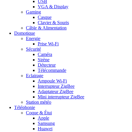
USB
VGA & Display
Gaming
Casque
Clavier & Souris
Câble & Alimentation
Domotique
Energie
Prise Wi-Fi
Sécurité
Caméra
Sirène
Détecteur
Télécommande
Eclairage
Ampoule Wi-Fi
Interrupteur ZigBee
Adaptateur ZigBee
Mini interrupteur ZigBee
Station météo
Téléphonie
Coque & Étui
Apple
Samsung
Huawei