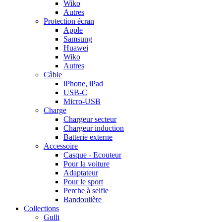
Wiko
Autres
Protection écran
Apple
Samsung
Huawei
Wiko
Autres
Câble
iPhone, iPad
USB-C
Micro-USB
Charge
Chargeur secteur
Chargeur induction
Batterie externe
Accessoire
Casque - Ecouteur
Pour la voiture
Adaptateur
Pour le sport
Perche à selfie
Bandoulière
Collections
Gulli