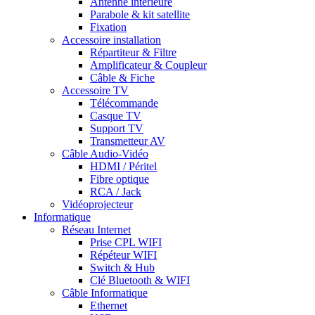
Antenne intérieure
Parabole & kit satellite
Fixation
Accessoire installation
Répartiteur & Filtre
Amplificateur & Coupleur
Câble & Fiche
Accessoire TV
Télécommande
Casque TV
Support TV
Transmetteur AV
Câble Audio-Vidéo
HDMI / Péritel
Fibre optique
RCA / Jack
Vidéoprojecteur
Informatique
Réseau Internet
Prise CPL WIFI
Répéteur WIFI
Switch & Hub
Clé Bluetooth & WIFI
Câble Informatique
Ethernet