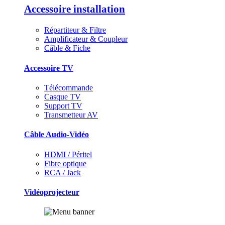
Accessoire installation
Répartiteur & Filtre
Amplificateur & Coupleur
Câble & Fiche
Accessoire TV
Télécommande
Casque TV
Support TV
Transmetteur AV
Câble Audio-Vidéo
HDMI / Péritel
Fibre optique
RCA / Jack
Vidéoprojecteur