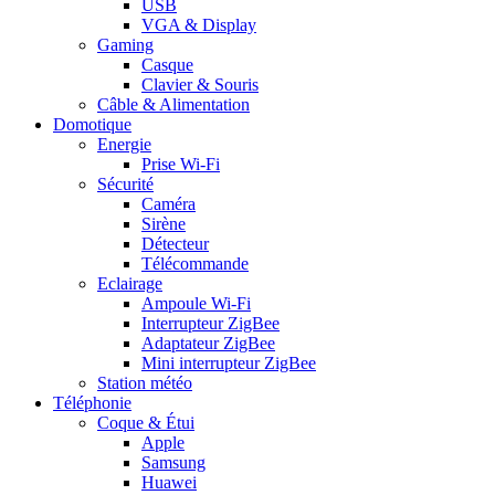
USB
VGA & Display
Gaming
Casque
Clavier & Souris
Câble & Alimentation
Domotique
Energie
Prise Wi-Fi
Sécurité
Caméra
Sirène
Détecteur
Télécommande
Eclairage
Ampoule Wi-Fi
Interrupteur ZigBee
Adaptateur ZigBee
Mini interrupteur ZigBee
Station météo
Téléphonie
Coque & Étui
Apple
Samsung
Huawei