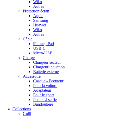
Wiko
Autres
Protection écran
Apple
Samsung
Huawei
Wiko
Autres
Câble
iPhone, iPad
USB-C
Micro-USB
Charge
Chargeur secteur
Chargeur induction
Batterie externe
Accessoire
Casque - Ecouteur
Pour la voiture
Adaptateur
Pour le sport
Perche à selfie
Bandoulière
Collections
Gulli