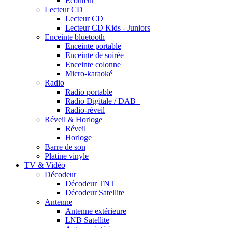
Ecouteur
Lecteur CD
Lecteur CD
Lecteur CD Kids - Juniors
Enceinte bluetooth
Enceinte portable
Enceinte de soirée
Enceinte colonne
Micro-karaoké
Radio
Radio portable
Radio Digitale / DAB+
Radio-réveil
Réveil & Horloge
Réveil
Horloge
Barre de son
Platine vinyle
TV & Vidéo
Décodeur
Décodeur TNT
Décodeur Satellite
Antenne
Antenne extérieure
LNB Satellite