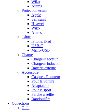
Wiko
Autres
Protection écran
Apple
Samsung
Huawei
Wiko
Autres
Câble
iPhone, iPad
USB-C
Micro-USB
Charge
Chargeur secteur
Chargeur induction
Batterie externe
Accessoire
Casque - Ecouteur
Pour la voiture
Adaptateur
Pour le sport
Perche à selfie
Bandoulière
Collections
Gulli