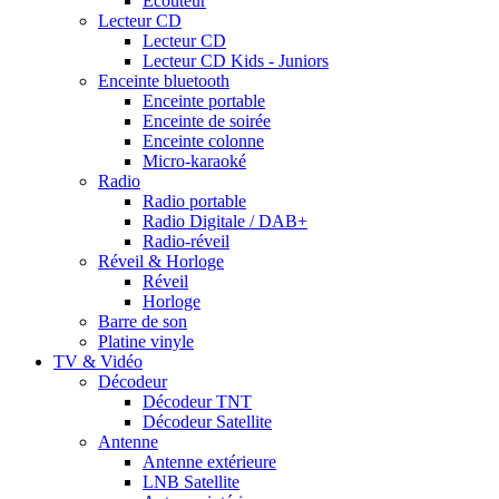
Ecouteur
Lecteur CD
Lecteur CD
Lecteur CD Kids - Juniors
Enceinte bluetooth
Enceinte portable
Enceinte de soirée
Enceinte colonne
Micro-karaoké
Radio
Radio portable
Radio Digitale / DAB+
Radio-réveil
Réveil & Horloge
Réveil
Horloge
Barre de son
Platine vinyle
TV & Vidéo
Décodeur
Décodeur TNT
Décodeur Satellite
Antenne
Antenne extérieure
LNB Satellite