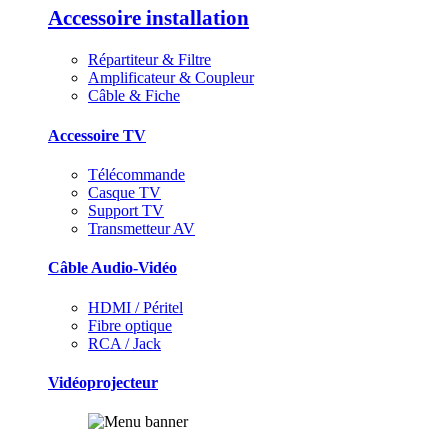
Accessoire installation
Répartiteur & Filtre
Amplificateur & Coupleur
Câble & Fiche
Accessoire TV
Télécommande
Casque TV
Support TV
Transmetteur AV
Câble Audio-Vidéo
HDMI / Péritel
Fibre optique
RCA / Jack
Vidéoprojecteur