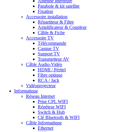
Antenne intérieure
Parabole & kit satellite
Fixation
Accessoire installation
Répartiteur & Filtre
Amplificateur & Coupleur
Câble & Fiche
Accessoire TV
Télécommande
Casque TV
Support TV
Transmetteur AV
Câble Audio-Vidéo
HDMI / Péritel
Fibre optique
RCA / Jack
Vidéoprojecteur
Informatique
Réseau Internet
Prise CPL WIFI
Répéteur WIFI
Switch & Hub
Clé Bluetooth & WIFI
Câble Informatique
Ethernet