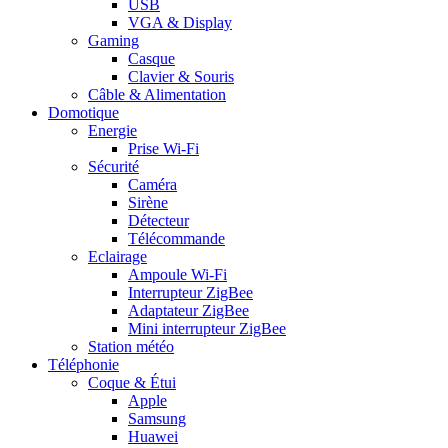
USB
VGA & Display
Gaming
Casque
Clavier & Souris
Câble & Alimentation
Domotique
Energie
Prise Wi-Fi
Sécurité
Caméra
Sirène
Détecteur
Télécommande
Eclairage
Ampoule Wi-Fi
Interrupteur ZigBee
Adaptateur ZigBee
Mini interrupteur ZigBee
Station météo
Téléphonie
Coque & Étui
Apple
Samsung
Huawei