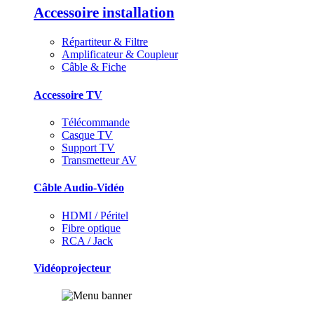
Accessoire installation
Répartiteur & Filtre
Amplificateur & Coupleur
Câble & Fiche
Accessoire TV
Télécommande
Casque TV
Support TV
Transmetteur AV
Câble Audio-Vidéo
HDMI / Péritel
Fibre optique
RCA / Jack
Vidéoprojecteur