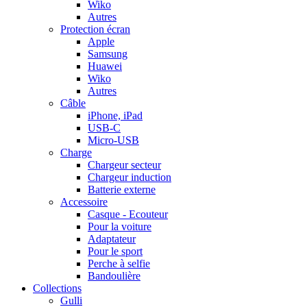
Wiko
Autres
Protection écran
Apple
Samsung
Huawei
Wiko
Autres
Câble
iPhone, iPad
USB-C
Micro-USB
Charge
Chargeur secteur
Chargeur induction
Batterie externe
Accessoire
Casque - Ecouteur
Pour la voiture
Adaptateur
Pour le sport
Perche à selfie
Bandoulière
Collections
Gulli