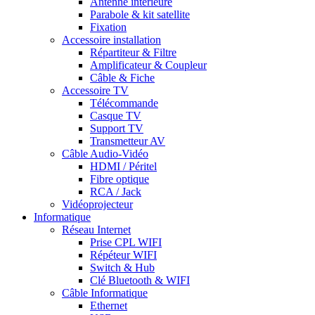
Antenne intérieure
Parabole & kit satellite
Fixation
Accessoire installation
Répartiteur & Filtre
Amplificateur & Coupleur
Câble & Fiche
Accessoire TV
Télécommande
Casque TV
Support TV
Transmetteur AV
Câble Audio-Vidéo
HDMI / Péritel
Fibre optique
RCA / Jack
Vidéoprojecteur
Informatique
Réseau Internet
Prise CPL WIFI
Répéteur WIFI
Switch & Hub
Clé Bluetooth & WIFI
Câble Informatique
Ethernet