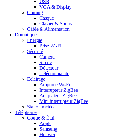
USB
VGA & Display
Gaming
Casque
Clavier & Souris
Câble & Alimentation
Domotique
Energie
Prise Wi-Fi
Sécurité
Caméra
Sirène
Détecteur
Télécommande
Eclairage
Ampoule Wi-Fi
Interrupteur ZigBee
Adaptateur ZigBee
Mini interrupteur ZigBee
Station météo
Téléphonie
Coque & Étui
Apple
Samsung
Huawei