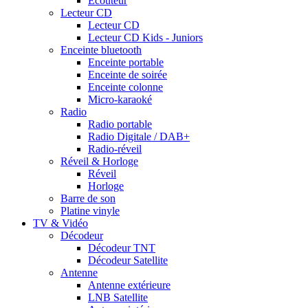
Ecouteur
Lecteur CD
Lecteur CD
Lecteur CD Kids - Juniors
Enceinte bluetooth
Enceinte portable
Enceinte de soirée
Enceinte colonne
Micro-karaoké
Radio
Radio portable
Radio Digitale / DAB+
Radio-réveil
Réveil & Horloge
Réveil
Horloge
Barre de son
Platine vinyle
TV & Vidéo
Décodeur
Décodeur TNT
Décodeur Satellite
Antenne
Antenne extérieure
LNB Satellite