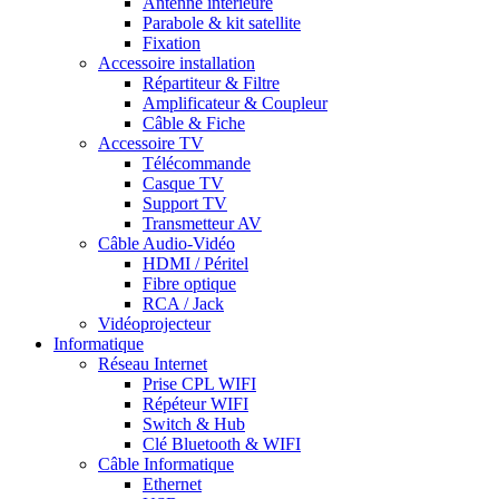
Antenne intérieure
Parabole & kit satellite
Fixation
Accessoire installation
Répartiteur & Filtre
Amplificateur & Coupleur
Câble & Fiche
Accessoire TV
Télécommande
Casque TV
Support TV
Transmetteur AV
Câble Audio-Vidéo
HDMI / Péritel
Fibre optique
RCA / Jack
Vidéoprojecteur
Informatique
Réseau Internet
Prise CPL WIFI
Répéteur WIFI
Switch & Hub
Clé Bluetooth & WIFI
Câble Informatique
Ethernet