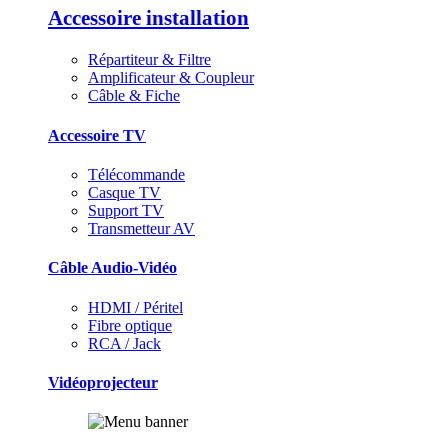
Accessoire installation
Répartiteur & Filtre
Amplificateur & Coupleur
Câble & Fiche
Accessoire TV
Télécommande
Casque TV
Support TV
Transmetteur AV
Câble Audio-Vidéo
HDMI / Péritel
Fibre optique
RCA / Jack
Vidéoprojecteur