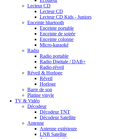
Ecouteur
Lecteur CD
Lecteur CD
Lecteur CD Kids - Juniors
Enceinte bluetooth
Enceinte portable
Enceinte de soirée
Enceinte colonne
Micro-karaoké
Radio
Radio portable
Radio Digitale / DAB+
Radio-réveil
Réveil & Horloge
Réveil
Horloge
Barre de son
Platine vinyle
TV & Vidéo
Décodeur
Décodeur TNT
Décodeur Satellite
Antenne
Antenne extérieure
LNB Satellite