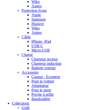
Wiko
Autres
Protection écran
Apple
Samsung
Huawei
Wiko
Autres
Câble
iPhone, iPad
USB-C
Micro-USB
Charge
Chargeur secteur
Chargeur induction
Batterie externe
Accessoire
Casque - Ecouteur
Pour la voiture
Adaptateur
Pour le sport
Perche à selfie
Bandoulière
Collections
Gulli