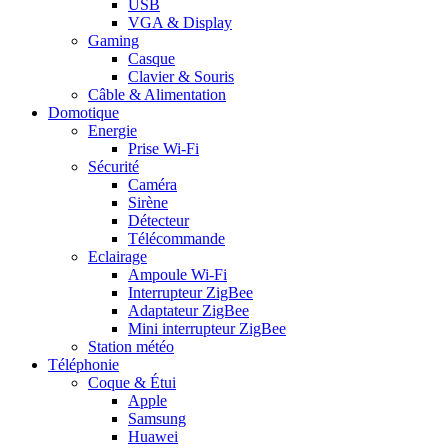
USB
VGA & Display
Gaming
Casque
Clavier & Souris
Câble & Alimentation
Domotique
Energie
Prise Wi-Fi
Sécurité
Caméra
Sirène
Détecteur
Télécommande
Eclairage
Ampoule Wi-Fi
Interrupteur ZigBee
Adaptateur ZigBee
Mini interrupteur ZigBee
Station météo
Téléphonie
Coque & Étui
Apple
Samsung
Huawei