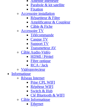
Antenne intérieure
Parabole & kit satellite
Fixation
Accessoire installation
Répartiteur & Filtre
Amplificateur & Coupleur
Câble & Fiche
Accessoire TV
Télécommande
Casque TV
Support TV
Transmetteur AV
Câble Audio-Vidéo
HDMI / Péritel
Fibre optique
RCA / Jack
Vidéoprojecteur
Informatique
Réseau Internet
Prise CPL WIFI
Répéteur WIFI
Switch & Hub
Clé Bluetooth & WIFI
Câble Informatique
Ethernet