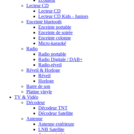
Ecouteur
Lecteur CD
Lecteur CD
Lecteur CD Kids - Juniors
Enceinte bluetooth
Enceinte portable
Enceinte de soirée
Enceinte colonne
Micro-karaoké
Radio
Radio portable
Radio Digitale / DAB+
Radio-réveil
Réveil & Horloge
Réveil
Horloge
Barre de son
Platine vinyle
TV & Vidéo
Décodeur
Décodeur TNT
Décodeur Satellite
Antenne
Antenne extérieure
LNB Satellite