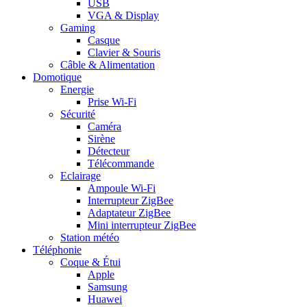
USB
VGA & Display
Gaming
Casque
Clavier & Souris
Câble & Alimentation
Domotique
Energie
Prise Wi-Fi
Sécurité
Caméra
Sirène
Détecteur
Télécommande
Eclairage
Ampoule Wi-Fi
Interrupteur ZigBee
Adaptateur ZigBee
Mini interrupteur ZigBee
Station météo
Téléphonie
Coque & Étui
Apple
Samsung
Huawei