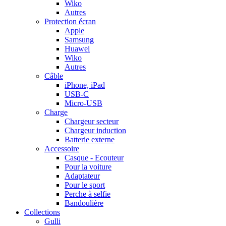
Wiko
Autres
Protection écran
Apple
Samsung
Huawei
Wiko
Autres
Câble
iPhone, iPad
USB-C
Micro-USB
Charge
Chargeur secteur
Chargeur induction
Batterie externe
Accessoire
Casque - Ecouteur
Pour la voiture
Adaptateur
Pour le sport
Perche à selfie
Bandoulière
Collections
Gulli