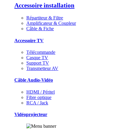
Accessoire installation
Répartiteur & Filtre
Amplificateur & Coupleur
Câble & Fiche
Accessoire TV
Télécommande
Casque TV
Support TV
Transmetteur AV
Câble Audio-Vidéo
HDMI / Péritel
Fibre optique
RCA / Jack
Vidéoprojecteur