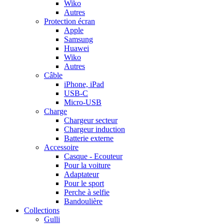
Wiko
Autres
Protection écran
Apple
Samsung
Huawei
Wiko
Autres
Câble
iPhone, iPad
USB-C
Micro-USB
Charge
Chargeur secteur
Chargeur induction
Batterie externe
Accessoire
Casque - Ecouteur
Pour la voiture
Adaptateur
Pour le sport
Perche à selfie
Bandoulière
Collections
Gulli