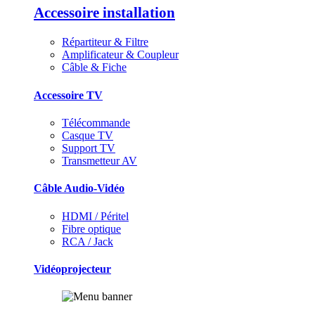
Accessoire installation
Répartiteur & Filtre
Amplificateur & Coupleur
Câble & Fiche
Accessoire TV
Télécommande
Casque TV
Support TV
Transmetteur AV
Câble Audio-Vidéo
HDMI / Péritel
Fibre optique
RCA / Jack
Vidéoprojecteur