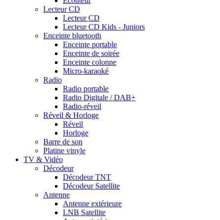
Ecouteur
Lecteur CD
Lecteur CD
Lecteur CD Kids - Juniors
Enceinte bluetooth
Enceinte portable
Enceinte de soirée
Enceinte colonne
Micro-karaoké
Radio
Radio portable
Radio Digitale / DAB+
Radio-réveil
Réveil & Horloge
Réveil
Horloge
Barre de son
Platine vinyle
TV & Vidéo
Décodeur
Décodeur TNT
Décodeur Satellite
Antenne
Antenne extérieure
LNB Satellite