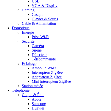
USB
VGA & Display
Gaming
Casque
Clavier & Souris
Câble & Alimentation
Domotique
Energie
Prise Wi-Fi
Sécurité
Caméra
Sirène
Détecteur
Télécommande
Eclairage
Ampoule Wi-Fi
Interrupteur ZigBee
Adaptateur ZigBee
Mini interrupteur ZigBee
Station météo
Téléphonie
Coque & Étui
Apple
Samsung
Huawei