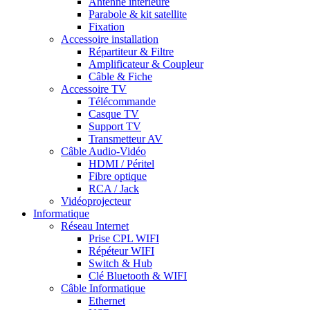
Antenne intérieure
Parabole & kit satellite
Fixation
Accessoire installation
Répartiteur & Filtre
Amplificateur & Coupleur
Câble & Fiche
Accessoire TV
Télécommande
Casque TV
Support TV
Transmetteur AV
Câble Audio-Vidéo
HDMI / Péritel
Fibre optique
RCA / Jack
Vidéoprojecteur
Informatique
Réseau Internet
Prise CPL WIFI
Répéteur WIFI
Switch & Hub
Clé Bluetooth & WIFI
Câble Informatique
Ethernet