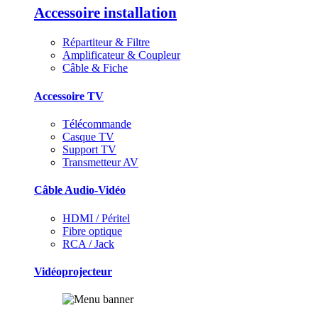
Accessoire installation
Répartiteur & Filtre
Amplificateur & Coupleur
Câble & Fiche
Accessoire TV
Télécommande
Casque TV
Support TV
Transmetteur AV
Câble Audio-Vidéo
HDMI / Péritel
Fibre optique
RCA / Jack
Vidéoprojecteur