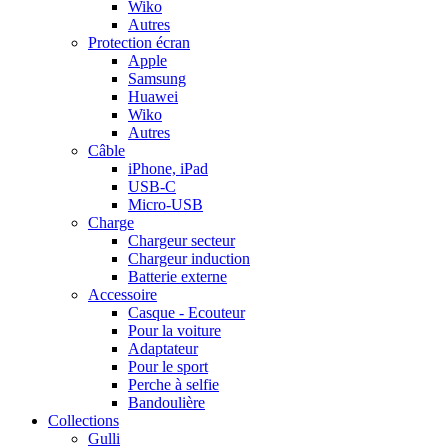
Wiko
Autres
Protection écran
Apple
Samsung
Huawei
Wiko
Autres
Câble
iPhone, iPad
USB-C
Micro-USB
Charge
Chargeur secteur
Chargeur induction
Batterie externe
Accessoire
Casque - Ecouteur
Pour la voiture
Adaptateur
Pour le sport
Perche à selfie
Bandoulière
Collections
Gulli