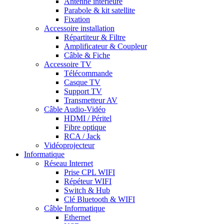
Antenne intérieure
Parabole & kit satellite
Fixation
Accessoire installation
Répartiteur & Filtre
Amplificateur & Coupleur
Câble & Fiche
Accessoire TV
Télécommande
Casque TV
Support TV
Transmetteur AV
Câble Audio-Vidéo
HDMI / Péritel
Fibre optique
RCA / Jack
Vidéoprojecteur
Informatique
Réseau Internet
Prise CPL WIFI
Répéteur WIFI
Switch & Hub
Clé Bluetooth & WIFI
Câble Informatique
Ethernet