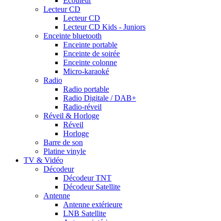
Ecouteur
Lecteur CD
Lecteur CD
Lecteur CD Kids - Juniors
Enceinte bluetooth
Enceinte portable
Enceinte de soirée
Enceinte colonne
Micro-karaoké
Radio
Radio portable
Radio Digitale / DAB+
Radio-réveil
Réveil & Horloge
Réveil
Horloge
Barre de son
Platine vinyle
TV & Vidéo
Décodeur
Décodeur TNT
Décodeur Satellite
Antenne
Antenne extérieure
LNB Satellite