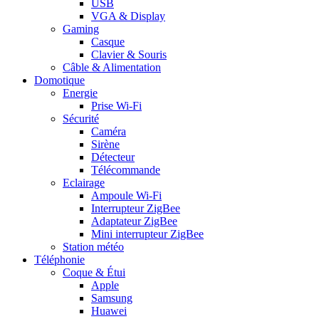
USB
VGA & Display
Gaming
Casque
Clavier & Souris
Câble & Alimentation
Domotique
Energie
Prise Wi-Fi
Sécurité
Caméra
Sirène
Détecteur
Télécommande
Eclairage
Ampoule Wi-Fi
Interrupteur ZigBee
Adaptateur ZigBee
Mini interrupteur ZigBee
Station météo
Téléphonie
Coque & Étui
Apple
Samsung
Huawei