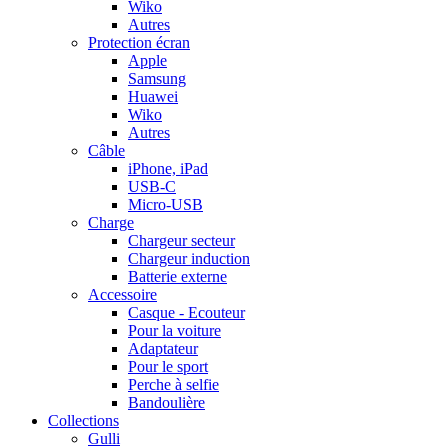
Wiko
Autres
Protection écran
Apple
Samsung
Huawei
Wiko
Autres
Câble
iPhone, iPad
USB-C
Micro-USB
Charge
Chargeur secteur
Chargeur induction
Batterie externe
Accessoire
Casque - Ecouteur
Pour la voiture
Adaptateur
Pour le sport
Perche à selfie
Bandoulière
Collections
Gulli