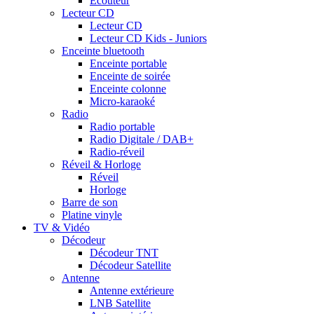
Ecouteur
Lecteur CD
Lecteur CD
Lecteur CD Kids - Juniors
Enceinte bluetooth
Enceinte portable
Enceinte de soirée
Enceinte colonne
Micro-karaoké
Radio
Radio portable
Radio Digitale / DAB+
Radio-réveil
Réveil & Horloge
Réveil
Horloge
Barre de son
Platine vinyle
TV & Vidéo
Décodeur
Décodeur TNT
Décodeur Satellite
Antenne
Antenne extérieure
LNB Satellite