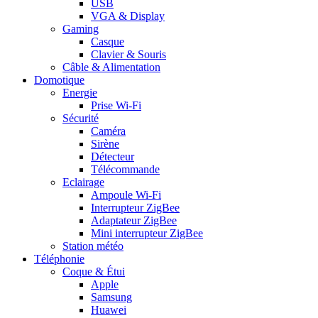
USB
VGA & Display
Gaming
Casque
Clavier & Souris
Câble & Alimentation
Domotique
Energie
Prise Wi-Fi
Sécurité
Caméra
Sirène
Détecteur
Télécommande
Eclairage
Ampoule Wi-Fi
Interrupteur ZigBee
Adaptateur ZigBee
Mini interrupteur ZigBee
Station météo
Téléphonie
Coque & Étui
Apple
Samsung
Huawei