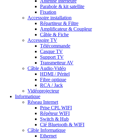
Antenne intérieure
Parabole & kit satellite
Fixation
Accessoire installation
Répartiteur & Filtre
Amplificateur & Coupleur
Câble & Fiche
Accessoire TV
Télécommande
Casque TV
Support TV
Transmetteur AV
Câble Audio-Vidéo
HDMI / Péritel
Fibre optique
RCA / Jack
Vidéoprojecteur
Informatique
Réseau Internet
Prise CPL WIFI
Répéteur WIFI
Switch & Hub
Clé Bluetooth & WIFI
Câble Informatique
Ethernet