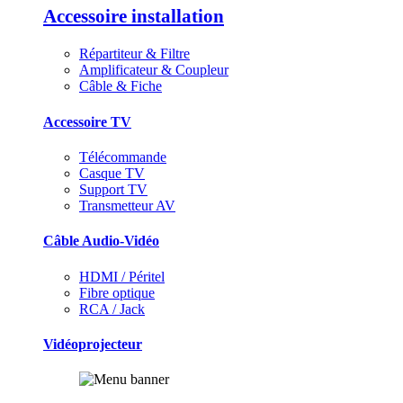
Accessoire installation
Répartiteur & Filtre
Amplificateur & Coupleur
Câble & Fiche
Accessoire TV
Télécommande
Casque TV
Support TV
Transmetteur AV
Câble Audio-Vidéo
HDMI / Péritel
Fibre optique
RCA / Jack
Vidéoprojecteur