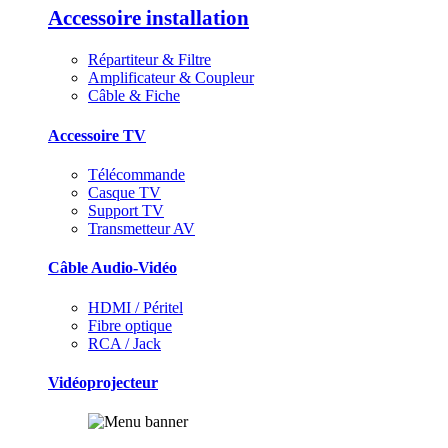
Accessoire installation
Répartiteur & Filtre
Amplificateur & Coupleur
Câble & Fiche
Accessoire TV
Télécommande
Casque TV
Support TV
Transmetteur AV
Câble Audio-Vidéo
HDMI / Péritel
Fibre optique
RCA / Jack
Vidéoprojecteur