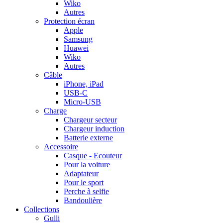
Wiko
Autres
Protection écran
Apple
Samsung
Huawei
Wiko
Autres
Câble
iPhone, iPad
USB-C
Micro-USB
Charge
Chargeur secteur
Chargeur induction
Batterie externe
Accessoire
Casque - Ecouteur
Pour la voiture
Adaptateur
Pour le sport
Perche à selfie
Bandoulière
Collections
Gulli