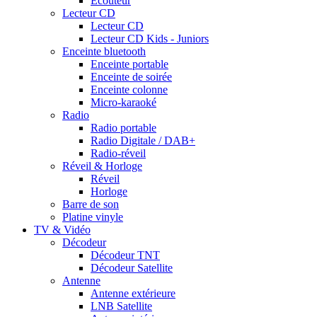
Ecouteur
Lecteur CD
Lecteur CD
Lecteur CD Kids - Juniors
Enceinte bluetooth
Enceinte portable
Enceinte de soirée
Enceinte colonne
Micro-karaoké
Radio
Radio portable
Radio Digitale / DAB+
Radio-réveil
Réveil & Horloge
Réveil
Horloge
Barre de son
Platine vinyle
TV & Vidéo
Décodeur
Décodeur TNT
Décodeur Satellite
Antenne
Antenne extérieure
LNB Satellite