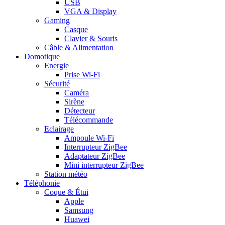
USB
VGA & Display
Gaming
Casque
Clavier & Souris
Câble & Alimentation
Domotique
Energie
Prise Wi-Fi
Sécurité
Caméra
Sirène
Détecteur
Télécommande
Eclairage
Ampoule Wi-Fi
Interrupteur ZigBee
Adaptateur ZigBee
Mini interrupteur ZigBee
Station météo
Téléphonie
Coque & Étui
Apple
Samsung
Huawei