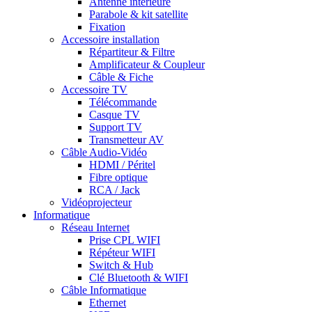
Antenne intérieure
Parabole & kit satellite
Fixation
Accessoire installation
Répartiteur & Filtre
Amplificateur & Coupleur
Câble & Fiche
Accessoire TV
Télécommande
Casque TV
Support TV
Transmetteur AV
Câble Audio-Vidéo
HDMI / Péritel
Fibre optique
RCA / Jack
Vidéoprojecteur
Informatique
Réseau Internet
Prise CPL WIFI
Répéteur WIFI
Switch & Hub
Clé Bluetooth & WIFI
Câble Informatique
Ethernet