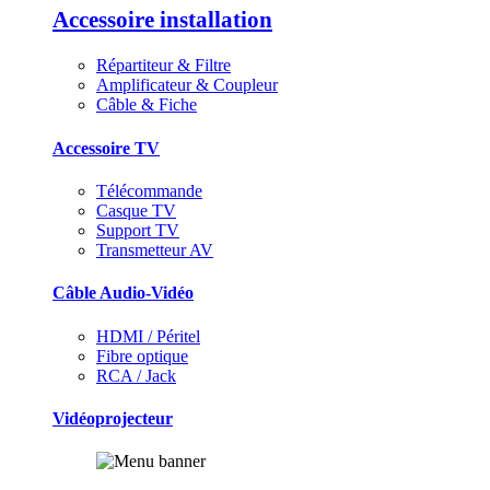
Accessoire installation
Répartiteur & Filtre
Amplificateur & Coupleur
Câble & Fiche
Accessoire TV
Télécommande
Casque TV
Support TV
Transmetteur AV
Câble Audio-Vidéo
HDMI / Péritel
Fibre optique
RCA / Jack
Vidéoprojecteur