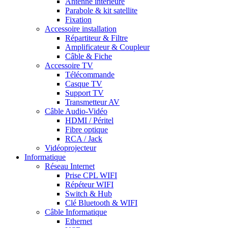
Antenne intérieure
Parabole & kit satellite
Fixation
Accessoire installation
Répartiteur & Filtre
Amplificateur & Coupleur
Câble & Fiche
Accessoire TV
Télécommande
Casque TV
Support TV
Transmetteur AV
Câble Audio-Vidéo
HDMI / Péritel
Fibre optique
RCA / Jack
Vidéoprojecteur
Informatique
Réseau Internet
Prise CPL WIFI
Répéteur WIFI
Switch & Hub
Clé Bluetooth & WIFI
Câble Informatique
Ethernet