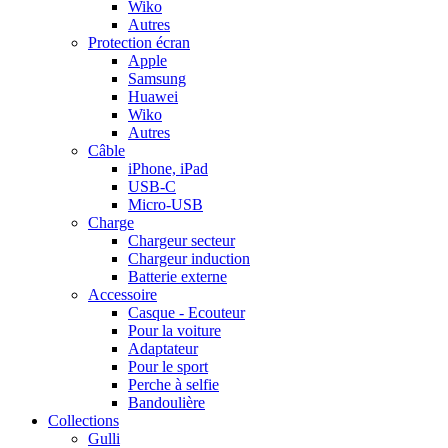
Wiko
Autres
Protection écran
Apple
Samsung
Huawei
Wiko
Autres
Câble
iPhone, iPad
USB-C
Micro-USB
Charge
Chargeur secteur
Chargeur induction
Batterie externe
Accessoire
Casque - Ecouteur
Pour la voiture
Adaptateur
Pour le sport
Perche à selfie
Bandoulière
Collections
Gulli