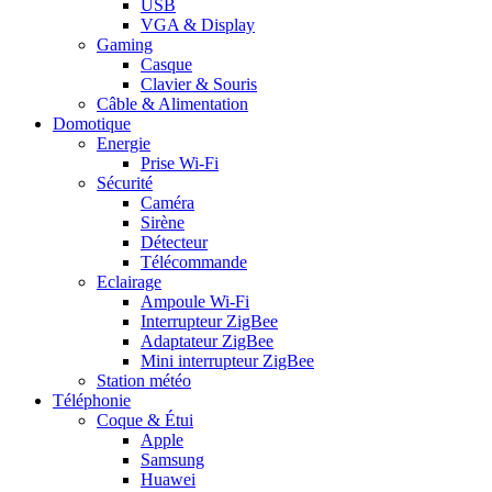
USB
VGA & Display
Gaming
Casque
Clavier & Souris
Câble & Alimentation
Domotique
Energie
Prise Wi-Fi
Sécurité
Caméra
Sirène
Détecteur
Télécommande
Eclairage
Ampoule Wi-Fi
Interrupteur ZigBee
Adaptateur ZigBee
Mini interrupteur ZigBee
Station météo
Téléphonie
Coque & Étui
Apple
Samsung
Huawei