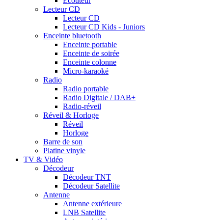
Ecouteur
Lecteur CD
Lecteur CD
Lecteur CD Kids - Juniors
Enceinte bluetooth
Enceinte portable
Enceinte de soirée
Enceinte colonne
Micro-karaoké
Radio
Radio portable
Radio Digitale / DAB+
Radio-réveil
Réveil & Horloge
Réveil
Horloge
Barre de son
Platine vinyle
TV & Vidéo
Décodeur
Décodeur TNT
Décodeur Satellite
Antenne
Antenne extérieure
LNB Satellite