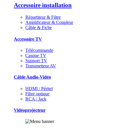
Accessoire installation
Répartiteur & Filtre
Amplificateur & Coupleur
Câble & Fiche
Accessoire TV
Télécommande
Casque TV
Support TV
Transmetteur AV
Câble Audio-Vidéo
HDMI / Péritel
Fibre optique
RCA / Jack
Vidéoprojecteur