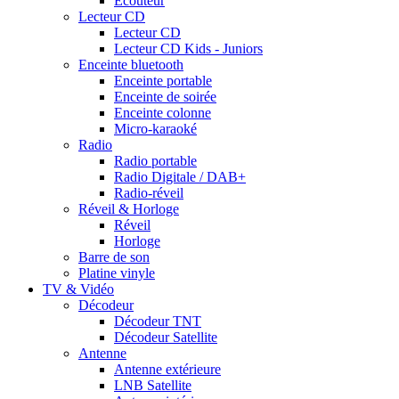
Ecouteur
Lecteur CD
Lecteur CD
Lecteur CD Kids - Juniors
Enceinte bluetooth
Enceinte portable
Enceinte de soirée
Enceinte colonne
Micro-karaoké
Radio
Radio portable
Radio Digitale / DAB+
Radio-réveil
Réveil & Horloge
Réveil
Horloge
Barre de son
Platine vinyle
TV & Vidéo
Décodeur
Décodeur TNT
Décodeur Satellite
Antenne
Antenne extérieure
LNB Satellite