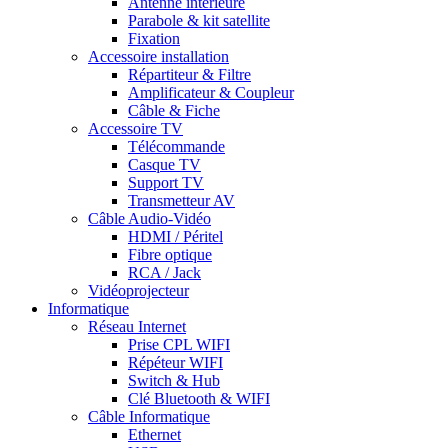
Antenne intérieure
Parabole & kit satellite
Fixation
Accessoire installation
Répartiteur & Filtre
Amplificateur & Coupleur
Câble & Fiche
Accessoire TV
Télécommande
Casque TV
Support TV
Transmetteur AV
Câble Audio-Vidéo
HDMI / Péritel
Fibre optique
RCA / Jack
Vidéoprojecteur
Informatique
Réseau Internet
Prise CPL WIFI
Répéteur WIFI
Switch & Hub
Clé Bluetooth & WIFI
Câble Informatique
Ethernet