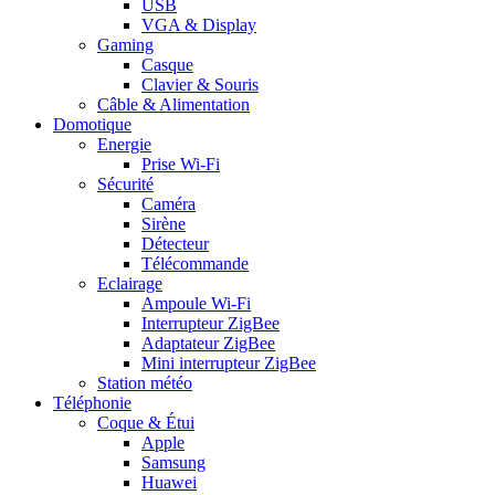
USB
VGA & Display
Gaming
Casque
Clavier & Souris
Câble & Alimentation
Domotique
Energie
Prise Wi-Fi
Sécurité
Caméra
Sirène
Détecteur
Télécommande
Eclairage
Ampoule Wi-Fi
Interrupteur ZigBee
Adaptateur ZigBee
Mini interrupteur ZigBee
Station météo
Téléphonie
Coque & Étui
Apple
Samsung
Huawei