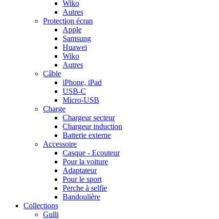
Wiko
Autres
Protection écran
Apple
Samsung
Huawei
Wiko
Autres
Câble
iPhone, iPad
USB-C
Micro-USB
Charge
Chargeur secteur
Chargeur induction
Batterie externe
Accessoire
Casque - Ecouteur
Pour la voiture
Adaptateur
Pour le sport
Perche à selfie
Bandoulière
Collections
Gulli