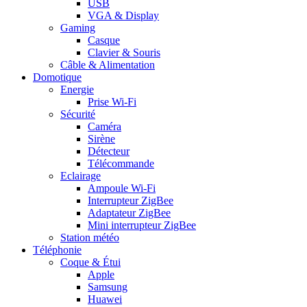
USB
VGA & Display
Gaming
Casque
Clavier & Souris
Câble & Alimentation
Domotique
Energie
Prise Wi-Fi
Sécurité
Caméra
Sirène
Détecteur
Télécommande
Eclairage
Ampoule Wi-Fi
Interrupteur ZigBee
Adaptateur ZigBee
Mini interrupteur ZigBee
Station météo
Téléphonie
Coque & Étui
Apple
Samsung
Huawei