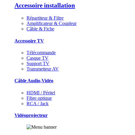
Accessoire installation
Répartiteur & Filtre
Amplificateur & Coupleur
Câble & Fiche
Accessoire TV
Télécommande
Casque TV
Support TV
Transmetteur AV
Câble Audio-Vidéo
HDMI / Péritel
Fibre optique
RCA / Jack
Vidéoprojecteur