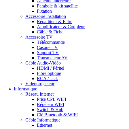
Antenne intérieure
Parabole & kit satellite
Fixation
Accessoire installation
Répartiteur & Filtre
Amplificateur & Coupleur
Câble & Fiche
Accessoire TV
Télécommande
Casque TV
Support TV
Transmetteur AV
Câble Audio-Vidéo
HDMI / Péritel
Fibre optique
RCA / Jack
Vidéoprojecteur
Informatique
Réseau Internet
Prise CPL WIFI
Répéteur WIFI
Switch & Hub
Clé Bluetooth & WIFI
Câble Informatique
Ethernet