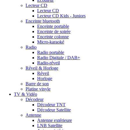
Ecouteur
Lecteur CD
Lecteur CD
Lecteur CD Kids - Juniors
Enceinte bluetooth
Enceinte portable
Enceinte de soirée
Enceinte colonne
Micro-karaoké
Radio
Radio portable
Radio Digitale / DAB+
Radio-réveil
Réveil & Horloge
Réveil
Horloge
Barre de son
Platine vinyle
TV & Vidéo
Décodeur
Décodeur TNT
Décodeur Satellite
Antenne
Antenne extérieure
LNB Satellite