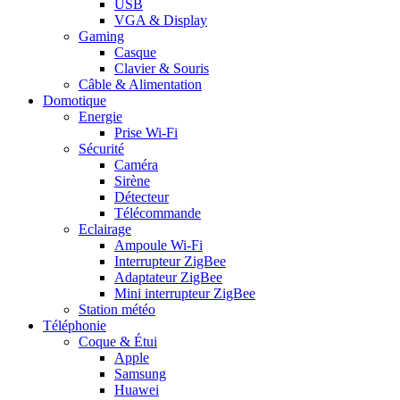
USB
VGA & Display
Gaming
Casque
Clavier & Souris
Câble & Alimentation
Domotique
Energie
Prise Wi-Fi
Sécurité
Caméra
Sirène
Détecteur
Télécommande
Eclairage
Ampoule Wi-Fi
Interrupteur ZigBee
Adaptateur ZigBee
Mini interrupteur ZigBee
Station météo
Téléphonie
Coque & Étui
Apple
Samsung
Huawei