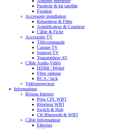
Antenne intérieure
Parabole & kit satellite
Fixation
Accessoire installation
Répartiteur & Filtre
Amplificateur & Coupleur
Câble & Fiche
Accessoire TV
Télécommande
Casque TV
Support TV
Transmetteur AV
Câble Audio-Vidéo
HDMI / Péritel
Fibre optique
RCA / Jack
Vidéoprojecteur
Informatique
Réseau Internet
Prise CPL WIFI
Répéteur WIFI
Switch & Hub
Clé Bluetooth & WIFI
Câble Informatique
Ethernet