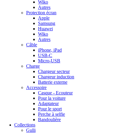
Wiko
Autres
Protection écran
Apple
Samsung
Huawei
Wiko
Autres
Câble
iPhone, iPad
USB-C
Micro-USB
Charge
Chargeur secteur
Chargeur induction
Batterie externe
Accessoire
Casque - Ecouteur
Pour la voiture
Adaptateur
Pour le sport
Perche à selfie
Bandoulière
Collections
Gulli