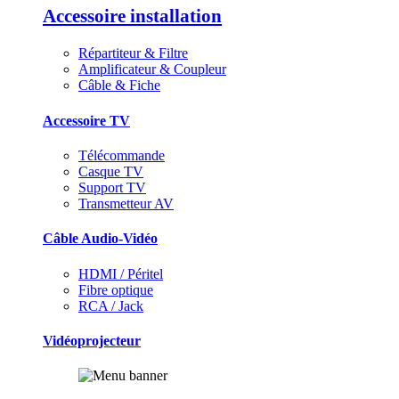
Accessoire installation
Répartiteur & Filtre
Amplificateur & Coupleur
Câble & Fiche
Accessoire TV
Télécommande
Casque TV
Support TV
Transmetteur AV
Câble Audio-Vidéo
HDMI / Péritel
Fibre optique
RCA / Jack
Vidéoprojecteur