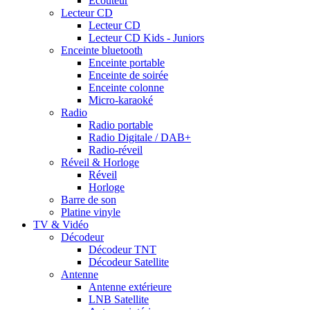
Ecouteur
Lecteur CD
Lecteur CD
Lecteur CD Kids - Juniors
Enceinte bluetooth
Enceinte portable
Enceinte de soirée
Enceinte colonne
Micro-karaoké
Radio
Radio portable
Radio Digitale / DAB+
Radio-réveil
Réveil & Horloge
Réveil
Horloge
Barre de son
Platine vinyle
TV & Vidéo
Décodeur
Décodeur TNT
Décodeur Satellite
Antenne
Antenne extérieure
LNB Satellite