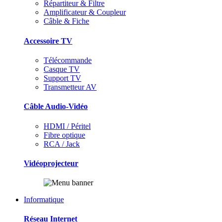
Répartiteur & Filtre
Amplificateur & Coupleur
Câble & Fiche
Accessoire TV
Télécommande
Casque TV
Support TV
Transmetteur AV
Câble Audio-Vidéo
HDMI / Péritel
Fibre optique
RCA / Jack
Vidéoprojecteur
Informatique
Réseau Internet