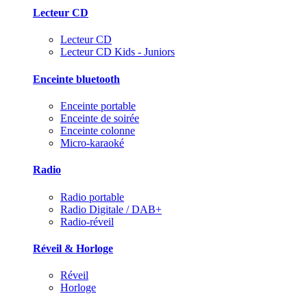
Lecteur CD
Lecteur CD
Lecteur CD Kids - Juniors
Enceinte bluetooth
Enceinte portable
Enceinte de soirée
Enceinte colonne
Micro-karaoké
Radio
Radio portable
Radio Digitale / DAB+
Radio-réveil
Réveil & Horloge
Réveil
Horloge