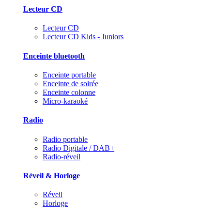
Lecteur CD
Lecteur CD
Lecteur CD Kids - Juniors
Enceinte bluetooth
Enceinte portable
Enceinte de soirée
Enceinte colonne
Micro-karaoké
Radio
Radio portable
Radio Digitale / DAB+
Radio-réveil
Réveil & Horloge
Réveil
Horloge