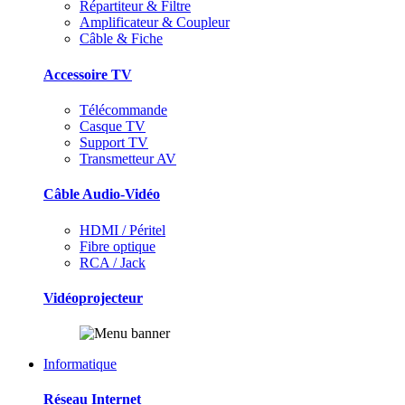
Répartiteur & Filtre
Amplificateur & Coupleur
Câble & Fiche
Accessoire TV
Télécommande
Casque TV
Support TV
Transmetteur AV
Câble Audio-Vidéo
HDMI / Péritel
Fibre optique
RCA / Jack
Vidéoprojecteur
Informatique
Réseau Internet